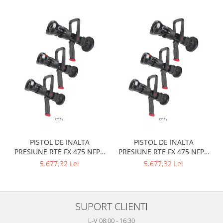
PISTOL DE INALTA
PISTOL DE INALTA
PRESIUNE RTE FX 475 NFPA
PRESIUNE RTE FX 475 NFPA
NH 1 ½ MAMA
BS 2 ½ TATA
5.677,32 Lei
5.677,32 Lei
SUPORT CLIENTI
L-V 08:00 - 16:30