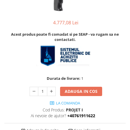
Accesorii
Accesorii pentru camere de
Aparate de respirat autonome
termoviziune
Accesorii de trecere a apei si
4.777,08 Lei
spumei
Acest produs poate fi comadat si pe SEAP - va rugam sa ne
Furtunuri si accesorii
contactati.
Detectoare de gaze
Accesorii detectare de gaz
Dispozitive de masurare radiatii
Diverse dispozitive de masurare
Filtre si sorburi
Durata de livrare:
1
Pulberi de stingere
ADAUGA IN COS
Sisteme de avertizare
LA COMANDA
Stingatoare
Cod Produs:
PROJET I
Accesorii stingatoare, paturi si
Ai nevoie de ajutor?
+40761911622
accesorii antifoc