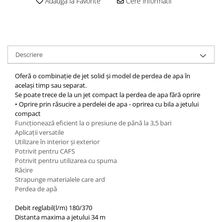
Adauga la Favorite
Cere informatii
Descriere
Oferă o combinație de jet solid și model de perdea de apa în
același timp sau separat.
Se poate trece de la un jet compact la perdea de apa fără oprire
• Oprire prin răsucire a perdelei de apa - oprirea cu bila a jetului
compact
Funcționează eficient la o presiune de până la 3,5 bari
Aplicații versatile
Utilizare în interior și exterior
Potrivit pentru CAFS
Potrivit pentru utilizarea cu spuma
Răcire
Strapunge materialele care ard
Perdea de apă
Debit reglabil
(l/
m)
180/370
Distanta maxima a jetului
34 m