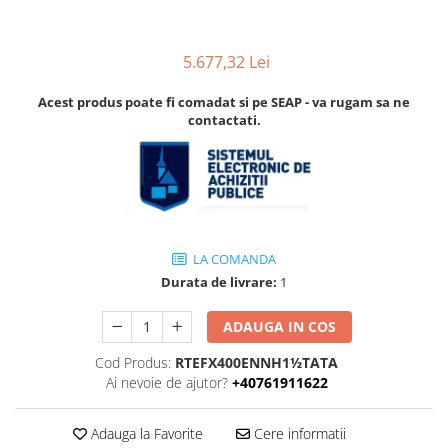
Accesorii
Accesorii pentru camere de
Aparate de respirat autonome
termoviziune
5.677,32 Lei
Accesorii de trecere a apei si
spumei
Acest produs poate fi comadat si pe SEAP - va rugam sa ne
contactati.
Furtunuri si accesorii
Detectoare de gaze
Accesorii detectare de gaz
Dispozitive de masurare radiatii
Diverse dispozitive de masurare
LA COMANDA
Filtre si sorburi
Durata de livrare:
1
Pulberi de stingere
ADAUGA IN COS
Sisteme de avertizare
Stingatoare
Cod Produs:
RTEFX400ENNH1½TATA
Ai nevoie de ajutor?
+40761911622
Accesorii stingatoare, paturi si
accesorii antifoc
Adauga la Favorite
Cere informatii