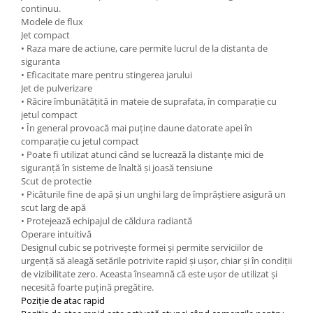
continuu.
Modele de flux
Jet compact
• Raza mare de actiune, care permite lucrul de la distanta de
siguranta
• Eficacitate mare pentru stingerea jarului
Jet de pulverizare
• Răcire îmbunătățită in mateie de suprafata, în comparație cu
jetul compact
• În general provoacă mai puține daune datorate apei în
comparație cu jetul compact
• Poate fi utilizat atunci când se lucrează la distanțe mici de
siguranță în sisteme de înaltă și joasă tensiune
Scut de protectie
• Picăturile fine de apă și un unghi larg de împrăștiere asigură un
scut larg de apă
• Protejează echipajul de căldura radiantă
Operare intuitivă
Designul cubic se potrivește formei și permite serviciilor de
urgență să aleagă setările potrivite rapid și ușor, chiar și în condiții
de vizibilitate zero. Aceasta înseamnă că este ușor de utilizat și
necesită foarte puțină pregătire.
Poziție de atac rapid