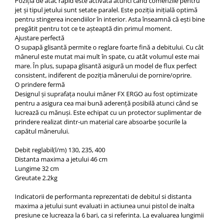
Poziția de atac rapid este activată atunci când comenzile pentru
jet și tipul jetului sunt setate paralel. Este poziția inițială optimă
pentru stingerea incendiilor în interior. Asta înseamnă că ești bine
pregătit pentru tot ce te așteaptă din primul moment.
Ajustare perfectă
O supapă glisantă permite o reglare foarte fină a debitului. Cu cât
mânerul este mutat mai mult în spate, cu atât volumul este mai
mare. În plus, supapa glisantă asigură un model de flux perfect
consistent, indiferent de poziția mânerului de pornire/oprire.
O prindere fermă
Designul și suprafața noului mâner FX ERGO au fost optimizate
pentru a asigura cea mai bună aderență posibilă atunci când se
lucrează cu mănuși. Este echipat cu un protector suplimentar de
prindere realizat dintr-un material care absoarbe șocurile la
capătul mânerului.
Debit reglabil(l/m) 130, 235, 400
Distanta maxima a jetului 46 cm
Lungime 32 cm
Greutate 2.2kg
Indicatorii de performanta reprezentati de debitul si distanta
maxima a jetului sunt evaluati in actiunea unui pistol de inalta
presiune ce lucreaza la 6 bari, ca si referinta. La evaluarea lungimii