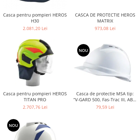
Casca pentru pompieri HEROS
CASCA DE PROTECTIE HEROS
H30
MATRIX
2.081,20 Lei
973,08 Lei
NOU
Casca de protectie MSA tip:
Casca pentru pompieri HEROS
“V-GARD 500, Fas-Trac III, ABS,
TITAN PRO
ventilata”, diverse culori
79,59 Lei
2.707,76 Lei
NOU