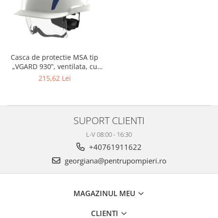
Casca de protectie MSA tip
„VGARD 930”, ventilata, cu
ochelari de protectie
215,62 Lei
suprapusi integrati si curea
pentru barbie, culoare alba.
SUPORT CLIENTI
L-V 08:00 - 16:30
+40761911622
georgiana@pentrupompieri.ro
MAGAZINUL MEU
CLIENTI