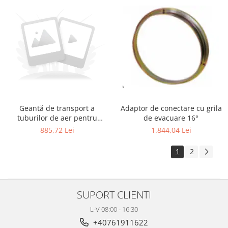
Geantă de transport a
Adaptor de conectare cu grila
tuburilor de aer pentru
de evacuare 16°
ventilatorul FANERGY EFI 120
885,72 Lei
1.844,04 Lei
Ex
1
2
SUPORT CLIENTI
L-V 08:00 - 16:30
+40761911622