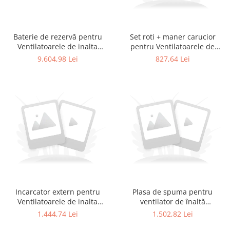
Baterie de rezervă pentru
Set roti + maner carucior
Ventilatoarele de inalta
pentru Ventilatoarele de
performanta RTE AX B16
inalta performanta RTE AX
9.604,98 Lei
827,64 Lei
B16
Incarcator extern pentru
Plasa de spuma pentru
Ventilatoarele de inalta
ventilator de înaltă
performanta RTE AX B16
performanță 22"
1.444,74 Lei
1.502,82 Lei