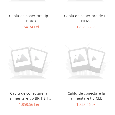
Accesorii
Accesorii pentru camere de
Aparate de respirat autonome
termoviziune
Cablu de conectare tip
Cablu de conectare de tip
Accesorii de trecere a apei si
SCHUKO
NEMA
spumei
1.154,34 Lei
1.858,56 Lei
Furtunuri si accesorii
Detectoare de gaze
Accesorii detectare de gaz
Dispozitive de masurare radiatii
Diverse dispozitive de masurare
Filtre si sorburi
Pulberi de stingere
Sisteme de avertizare
Stingatoare
Cablu de conectare la
Cablu de conectare la
alimentare tip BRITISH
alimentare tip CEE
Accesorii stingatoare, paturi si
STANDARD
1.858,56 Lei
1.858,56 Lei
accesorii antifoc