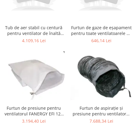
Tub de aer stabil cu centură
Furtun de gaze de eșapament
pentru ventilator de înaltă
pentru toate ventilatoarele de
performanță 16"
înaltă performanță„tip V”
4.109,16 Lei
646,14 Lei
Furtun de aspirație și
Furtun de presiune pentru
presiune pentru ventilatorul
ventilatorul FANERGY EFI 120
FANERGY EFI 120 Ex
Ex
7.688,34 Lei
3.194,40 Lei