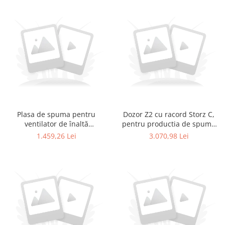
Plasa de spuma pentru
Dozor Z2 cu racord Storz C,
ventilator de înaltă
pentru productia de spuma
performanță 16"
cu expansiune mare
1.459,26 Lei
3.070,98 Lei