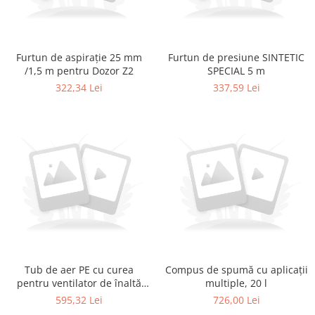
Furtun de aspirație 25 mm
Furtun de presiune SINTETIC
/1,5 m pentru Dozor Z2
SPECIAL 5 m
322,34 Lei
337,59 Lei
Tub de aer PE cu curea
Compus de spumă cu aplicații
pentru ventilator de înaltă
multiple, 20 l
performanță 16"
595,32 Lei
726,00 Lei