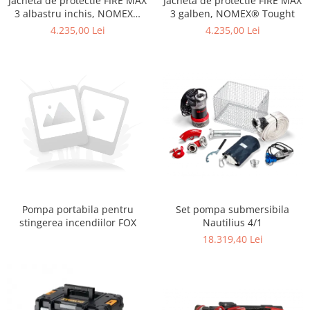
Jacheta de protectie FIRE MAX
Jacheta de protectie FIRE MAX
Accesorii
3 albastru inchis, NOMEX®
3 galben, NOMEX® Tought
Accesorii pentru camere de
Aparate de respirat autonome
TOUGHT
4.235,00 Lei
4.235,00 Lei
termoviziune
Accesorii de trecere a apei si
spumei
Furtunuri si accesorii
Detectoare de gaze
Accesorii detectare de gaz
Dispozitive de masurare radiatii
Diverse dispozitive de masurare
Filtre si sorburi
Pulberi de stingere
Set pompa submersibila
Pompa portabila pentru
Nautilius 4/1
stingerea incendiilor FOX
Sisteme de avertizare
18.319,40 Lei
Stingatoare
Accesorii stingatoare, paturi si
accesorii antifoc