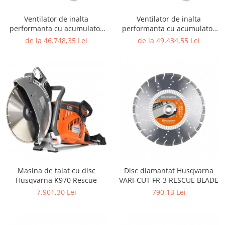
Ventilator de inalta
Ventilator de inalta
performanta cu acumulator
performanta cu acumulator
RTE AX B16 DIN 14963-EM-A-
RTE AX B16 DIN 14963-EM-A-
de la 46.748,35 Lei
de la 49.434,55 Lei
1-1
1-1 - cu dispozitiv pulverizare
apa
Masina de taiat cu disc
Disc diamantat Husqvarna
Husqvarna K970 Rescue
VARI-CUT FR-3 RESCUE BLADE
7.901,30 Lei
790,13 Lei