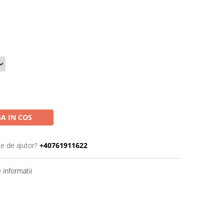
A IN COS
ie de ajutor?
+40761911622
informatii