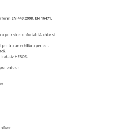
nform EN 443:2008, EN 16471,
 potrivire confortabilă, chiar și
i pentru un echilibru perfect.
scă.
ul rotativ HEROS.
mponentelor
08
gnifuge