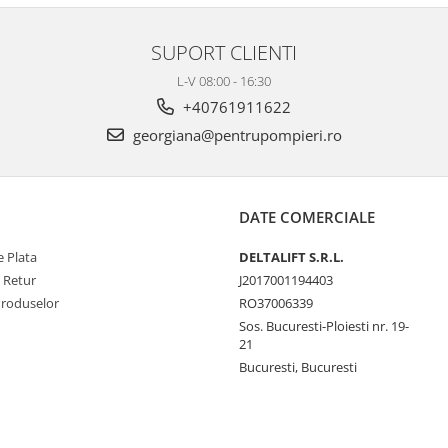
SUPORT CLIENTI
L-V 08:00 - 16:30
+40761911622
georgiana@pentrupompieri.ro
DATE COMERCIALE
 Plata
DELTALIFT S.R.L.
e Retur
J2017001194403
Produselor
RO37006339
Sos. Bucuresti-Ploiesti nr. 19-
21
Bucuresti, Bucuresti