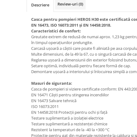
Review-uri
(0)
Descriere
Casca pentru pompieri HEROS H30 este certificată co
EN 16473, ISO 16073:2011 și EN 14458:2018.
Caracteristici de confort:
Greutate extrem de redusă de numai aprox. 1,23 kg pentru o
în timpul operațiunilor prelungite.
Carcasă ușoară a căștii care poate fi aliniată pe axa corpulu
Multe dimensiuni, de la 49 la 67, cu o singură carcasă de ca
Reglarea ușoară a dimensiunii din exterior folosind buton
Setare optimă, individuală pentru fiecare formă de cap.
Demontare ușoară a interiorului și înlocuirea simplă a co
Masuri de siguranta:
Casca de pompieri si viziere certificate conform: EN 443:20
EN 16471 Căști pentru stingerea incendiilor
EN 16473 Salvare tehnică
ISO 16073:2011
EN 14458:2018 Protecții pentru ochi și față
Testare suplimentară a izolației electrice
Testare suplimentară a rezistenței chimice
Rezistent la temperaturi de la -40 la +300 °C
Protectie pentru gat din materiale rezistente la caldura si i