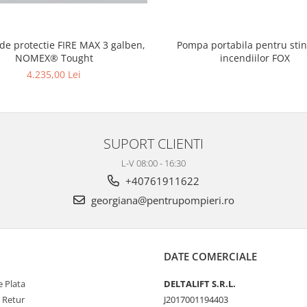
 de protectie FIRE MAX 3 galben,
Pompa portabila pentru sti
NOMEX® Tought
incendiilor FOX
4.235,00 Lei
SUPORT CLIENTI
L-V 08:00 - 16:30
+40761911622
georgiana@pentrupompieri.ro
DATE COMERCIALE
 Plata
DELTALIFT S.R.L.
e Retur
J2017001194403