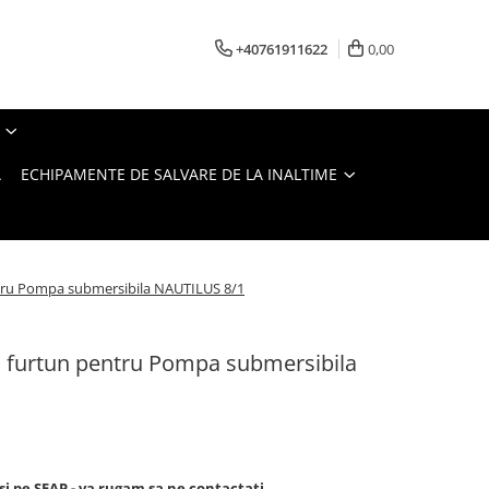
+40761911622
0,00
A
ECHIPAMENTE DE SALVARE DE LA INALTIME
ntru Pompa submersibila NAUTILUS 8/1
ru furtun pentru Pompa submersibila
si pe SEAP - va rugam sa ne contactati