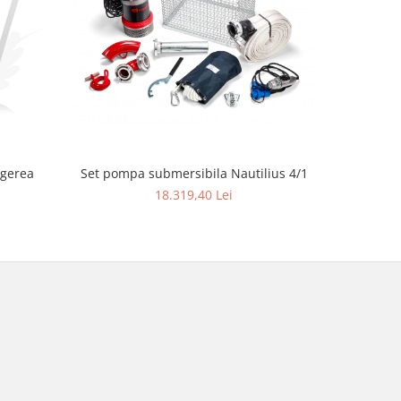
ngerea
Set pompa submersibila Nautilius 4/1
Ferăst
18.319,40 Lei