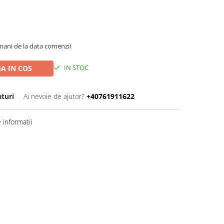
ani de la data comenzii
IN STOC
A IN COS
aturi
Ai nevoie de ajutor?
+40761911622
informatii