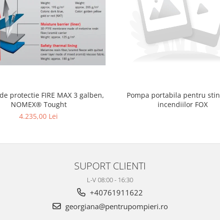
 de protectie FIRE MAX 3 galben,
Pompa portabila pentru sti
NOMEX® Tought
incendiilor FOX
4.235,00 Lei
SUPORT CLIENTI
L-V 08:00 - 16:30
+40761911622
georgiana@pentrupompieri.ro