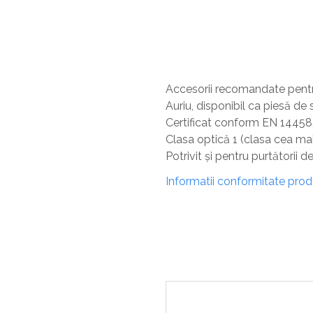
Sisteme De Avertizare
Stingatoare
Accesorii stingatoare, paturi si accesorii
antifoc
Accesorii recomandate pen
Auriu, disponibil ca piesă
Certificat conform EN 14458
Clasa optică 1 (clasa cea mai 
Potrivit și pentru purtătorii d
Informatii conformitate pro