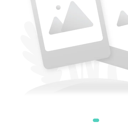
Accesorii
Accesorii generatoare
Aparate de respirat autonome
Camere Termice
Accesorii pentru camere de
termoviziune
Accesorii De Trecere A Apei Si
Spumei
Furtunuri si accesorii
Detectoare De Gaze
Accesorii detectare de gaz
Dispozitive De Masurare
Radiatii
Diverse Dispozitive De
Masurare
Filtre Si Sorburi
Pulberi De Stingere