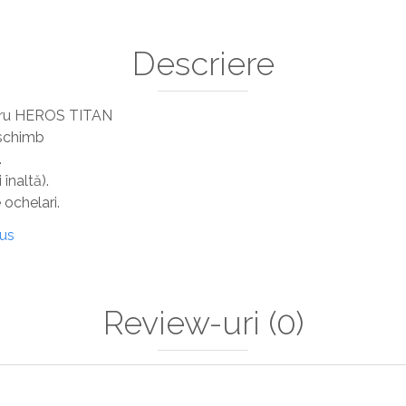
Descriere
tru HEROS TITAN
 de schimb
.
înaltă).
e ochelari.
dus
Review-uri
(0)