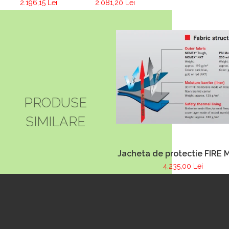
2.081,20 Lei
2.196,15 Lei
H30
TITAN
PRODUSE
SIMILARE
Jacheta de protectie FIRE 
albastru inchis, NOMEX
4.235,00 Lei
TOUGHT