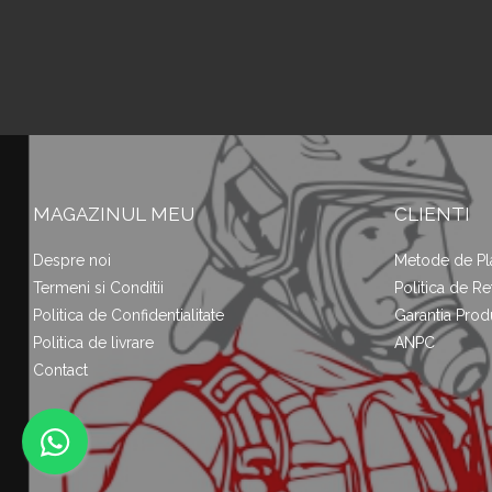
MAGAZINUL MEU
CLIENTI
Despre noi
Metode de Pl
Termeni si Conditii
Politica de Re
Politica de Confidentialitate
Garantia Prod
Politica de livrare
ANPC
Contact