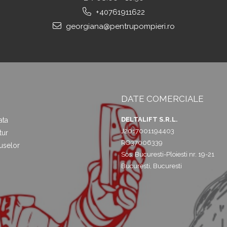
+40761911622
georgiana@pentrupompieri.ro
DATE COMERCIALE
DELTALIFT S.R.L.
ata
J2017001194403
tur
RO37006339
uselor
Sos. Bucuresti-Ploiesti nr. 19-21
Bucuresti, Bucuresti