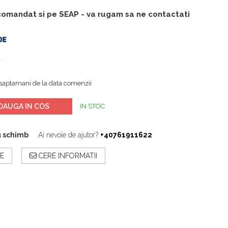
 comandat si pe SEAP - va rugam sa ne contactati
saptamani de la data comenzii
DAUGA IN COS
IN STOC
u schimb
Ai nevoie de ajutor?
+40761911622
E
CERE INFORMATII