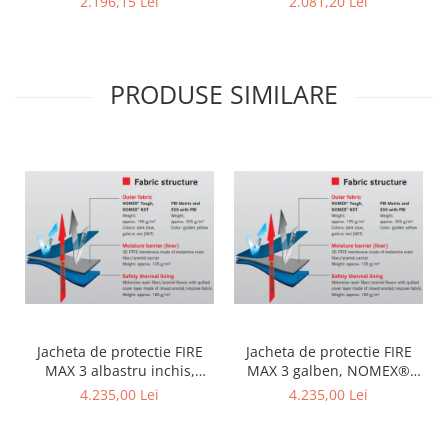
2.196,15 Lei
2.081,20 Lei
PRODUSE SIMILARE
Jacheta de protectie FIRE
Jacheta de protectie FIRE
MAX 3 albastru inchis,
MAX 3 galben, NOMEX®
NOMEX® TOUGHT
Tought
4.235,00 Lei
4.235,00 Lei