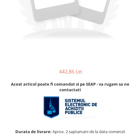
Accesorii
Accesorii pentru camere de
Aparate de respirat autonome
termoviziune
Accesorii de trecere a apei si
spumei
Furtunuri si accesorii
Detectoare de gaze
Accesorii detectare de gaz
Dispozitive de masurare radiatii
442,86 Lei
Diverse dispozitive de masurare
Filtre si sorburi
Acest articol poate fi comandat si pe SEAP - va rugam sa ne
contactati
Pulberi de stingere
Sisteme de avertizare
Stingatoare
Accesorii stingatoare, paturi si
accesorii antifoc
Durata de livrare:
Aprox. 2 saptamani de la data comenzii