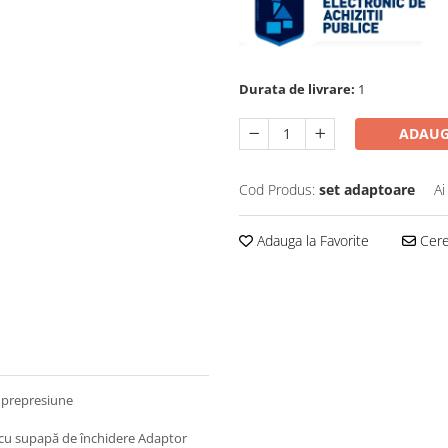
Durata de livrare:
1
ADAUG
Cod Produs:
set adaptoare
Ai
Adauga la Favorite
Cere 
r de prepresiune
at
 cu supapă de închidere Adaptor