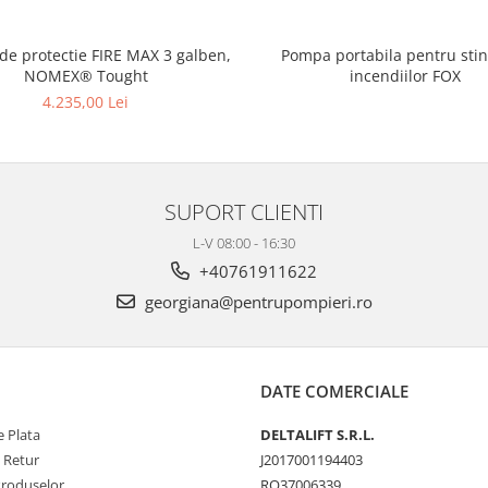
 de protectie FIRE MAX 3 galben,
Pompa portabila pentru sti
NOMEX® Tought
incendiilor FOX
4.235,00 Lei
SUPORT CLIENTI
L-V 08:00 - 16:30
+40761911622
georgiana@pentrupompieri.ro
DATE COMERCIALE
 Plata
DELTALIFT S.R.L.
e Retur
J2017001194403
Produselor
RO37006339