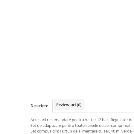
Accesorii
Accesorii pentru camere de
Aparate de respirat autonome
termoviziune
Accesorii de trecere a apei si
spumei
Furtunuri si accesorii
Detectoare de gaze
Accesorii detectare de gaz
Dispozitive de masurare radiatii
Diverse dispozitive de masurare
Filtre si sorburi
Pulberi de stingere
Sisteme de avertizare
Review-uri
(0)
Descriere
Stingatoare
Accesorii stingatoare, paturi si
Accesorii recomandate pentru Vetter 12 bar Regulato
accesorii antifoc
Set de adaptoare pentru toate sursele de aer comprim
Set compus din: Furtun de alimentare cu aer, 10 m, verde,