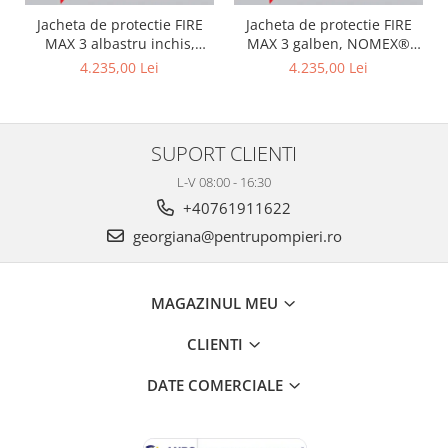
Jacheta de protectie FIRE
Jacheta de protectie FIRE
MAX 3 albastru inchis,
MAX 3 galben, NOMEX®
NOMEX® TOUGHT
Tought
4.235,00 Lei
4.235,00 Lei
SUPORT CLIENTI
L-V 08:00 - 16:30
+40761911622
georgiana@pentrupompieri.ro
MAGAZINUL MEU
CLIENTI
DATE COMERCIALE