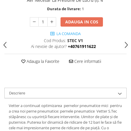
Aer Necesar La Presiune De Lucru (l)
:
4
Durata de livrare:
1
ADAUGA IN COS
LA COMANDA
Cod Produs:
STEC V1
Ai nevoie de ajutor?
+40761911622
Adauga la Favorite
Cere informatii
Descriere
Vetter a continuat optimizarea pernelor pneumatice mici pentru
a crea noi perne pneumatice: pernele pneumatice Vetter S.Tec
stăpânesc cu ușurință fiecare interventie. Uimitor de plate și de
puternice. Puterea lor dinamică de ridicare de 12 bari le face să fie
cele mai impresionante perne de ridicare de pe piață. Cu o