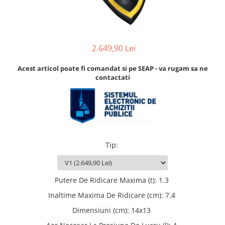
Accesorii
Accesorii pentru camere de
Aparate de respirat autonome
termoviziune
Accesorii de trecere a apei si
spumei
2.649,90 Lei
Furtunuri si accesorii
Acest articol poate fi comandat si pe SEAP - va rugam sa ne
Detectoare de gaze
contactati
Accesorii detectare de gaz
Dispozitive de masurare radiatii
Diverse dispozitive de masurare
Filtre si sorburi
Tip
:
Pulberi de stingere
Sisteme de avertizare
Putere De Ridicare Maxima (t)
:
1.3
Stingatoare
Inaltime Maxima De Ridicare (cm)
:
7.4
Accesorii stingatoare, paturi si
accesorii antifoc
Dimensiuni (cm)
:
14x13