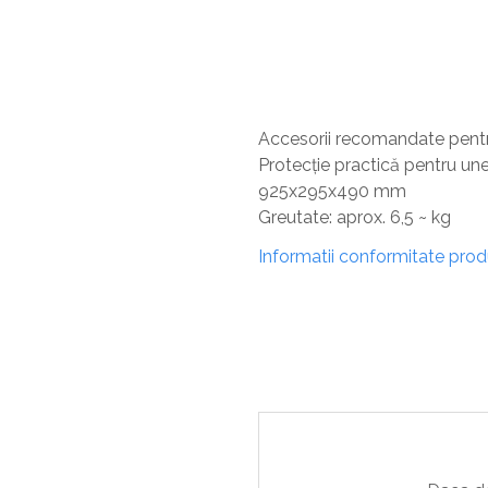
Sisteme De Avertizare
Stingatoare
Accesorii stingatoare, paturi si accesorii
antifoc
Accesorii recomandate pentru
Protecție practică pentru une
925x295x490 mm
Greutate: aprox. 6,5 ~ kg
Informatii conformitate pro