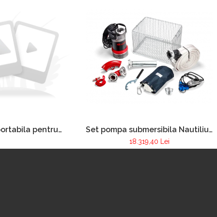
ortabila pentru
Set pompa submersibila Nautilius
 incendiilor FOX
4/1
18.319,40 Lei