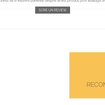
resti sa iti exprimi parerea despre acest produs poti adauga un
SCRIE UN REVIEW
RECO