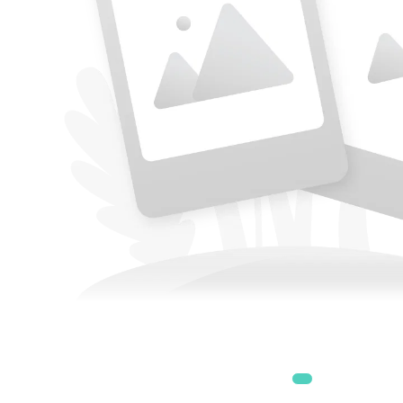
Accesorii
Accesorii generatoare
Aparate de respirat autonome
Camere Termice
Accesorii pentru camere de
termoviziune
Accesorii De Trecere A Apei Si
Spumei
Furtunuri si accesorii
Detectoare De Gaze
Accesorii detectare de gaz
Dispozitive De Masurare
Radiatii
Diverse Dispozitive De
Masurare
Filtre Si Sorburi
Pulberi De Stingere