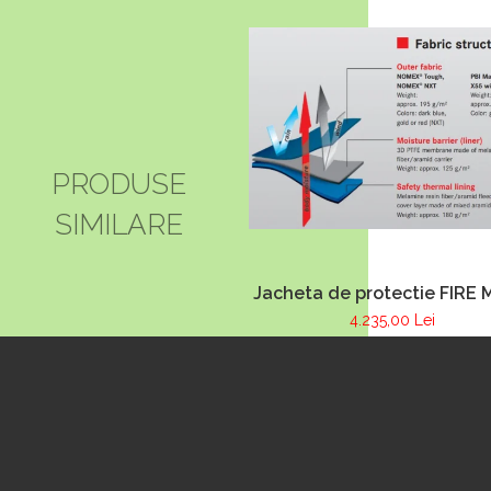
RESCUE 12”
Rescue (alimentat
cu baterie)
PRODUSE
SIMILARE
Jacheta de protectie FIRE 
albastru inchis, NOMEX
4.235,00 Lei
TOUGHT