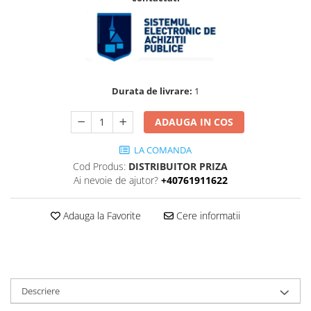
Accesorii
Accesorii pentru camere de
Aparate de respirat autonome
termoviziune
Accesorii de trecere a apei si
spumei
Furtunuri si accesorii
Durata de livrare:
1
Detectoare de gaze
ADAUGA IN COS
Accesorii detectare de gaz
Dispozitive de masurare radiatii
LA COMANDA
Diverse dispozitive de masurare
Cod Produs:
DISTRIBUITOR PRIZA
Ai nevoie de ajutor?
+40761911622
Filtre si sorburi
Pulberi de stingere
Adauga la Favorite
Cere informatii
Sisteme de avertizare
Stingatoare
Accesorii stingatoare, paturi si
accesorii antifoc
Descriere