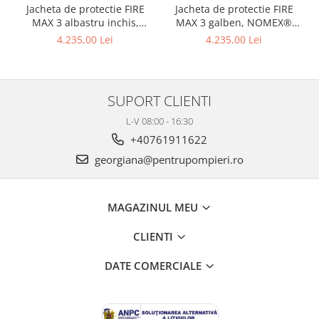
Jacheta de protectie FIRE
Jacheta de protectie FIRE
MAX 3 albastru inchis,
MAX 3 galben, NOMEX®
NOMEX® TOUGHT
Tought
4.235,00 Lei
4.235,00 Lei
SUPORT CLIENTI
L-V 08:00 - 16:30
+40761911622
georgiana@pentrupompieri.ro
MAGAZINUL MEU
CLIENTI
DATE COMERCIALE