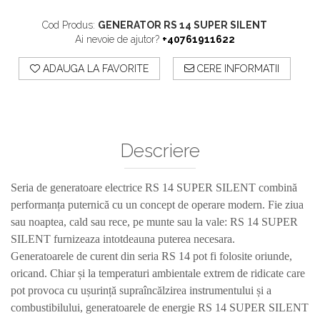
Sisteme De Avertizare
Cod Produs:
GENERATOR RS 14 SUPER SILENT
Stingatoare
Ai nevoie de ajutor?
+40761911622
Accesorii stingatoare, paturi si accesorii
ADAUGA LA FAVORITE
CERE INFORMATII
antifoc
Descriere
Seria de generatoare electrice RS 14 SUPER SILENT combină
performanța puternică cu un concept de operare modern. Fie ziua
sau noaptea, cald sau rece, pe munte sau la vale: RS 14 SUPER
SILENT furnizeaza intotdeauna puterea necesara.
Generatoarele de curent din seria RS 14 pot fi folosite oriunde,
oricand. Chiar și la temperaturi ambientale extrem de ridicate care
pot provoca cu ușurință supraîncălzirea instrumentului și a
combustibilului, generatoarele de energie RS 14 SUPER SILENT