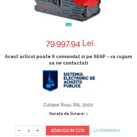
Accesorii
Accesorii generatoare
Aparate de respirat autonome
Camere Termice
Accesorii pentru camere de
termoviziune
Accesorii De Trecere A Apei Si
79.997,94 Lei
Spumei
Acest articol poate fi comandat si pe SEAP - va rugam
Furtunuri si accesorii
sa ne contactati
Detectoare De Gaze
Accesorii detectare de gaz
Dispozitive De Masurare
Radiatii
Diverse Dispozitive De
Culoare
:
Roșu, RAL 3000
Masurare
Durata de livrare:
1
Filtre Si Sorburi
Pulberi De Stingere
ADAUGA IN COS
LA COMANDA