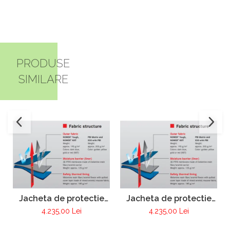
PRODUSE
SIMILARE
Jacheta de protectie
Jacheta de protectie
FIRE MAX 3 albastru
FIRE MAX 3 galben,
4.235,00 Lei
4.235,00 Lei
inchis, NOMEX®
NOMEX® Tought
TOUGHT