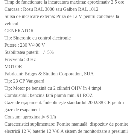
Timp de functionare la incarcatura maxima: aproximativ 2.5 ore
Carcasa : Rosu RAL 3000 sau Galben RAL 1012
Sursa de incarcare externa: Priza de 12 V pentru conctarea la
vehicul
GENERATOR
Tip: Sincronic cu control electronic
Putere : 230 V/400 V
Stabilitatea puterii: +/- 5%
Frecventa 50 Hz
MOTOR
Fabricant:
Briggs & Stration Corporation, SUA
T
ip:
23 CP Vanguard
T
ip:
Motor pe benzină cu 2 cilindri OHV în 4 timpi
C
ombustibil:
benzină fără plumb min. 91 ROZ
G
aze de eșapament: îndeplinește standardul 2002/
88
CE pentru
g
aze de eșapament
C
onsum:
aproximativ 6 1/h
Caracteristici suplimentare:
Pornire manuală, dispozitiv de pornire
electrică 12 V, baterie 12 V/8 A sistem de monitorizare a presiunii