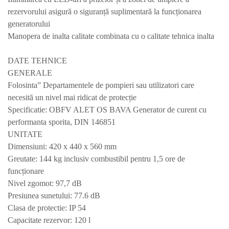
rezervorului asigură o siguranță suplimentară la funcționarea
generatorului
Manopera de inalta calitate combinata cu o calitate tehnica inalta
DATE TEHNICE
GENERALE
Folosinta” D
epartamente
le de pompieri
sau utilizatori care
necesită un nivel mai ridicat de protecție
Specificatie:
OBFV ALET OS BAVA Generator de curent cu
performanta sporita, DIN 146851
UNITATE
Dimensiuni: 420 x 440 x 560 mm
Greutate: 144 kg inclusiv combustibil pentru 1,5 ore de
funcționare
N
ivel zgomot: 97,7 dB
Presiunea sunetului: 77.6 dB
Clasa de protectie: IP 54
Capacitate rezervor: 120 l