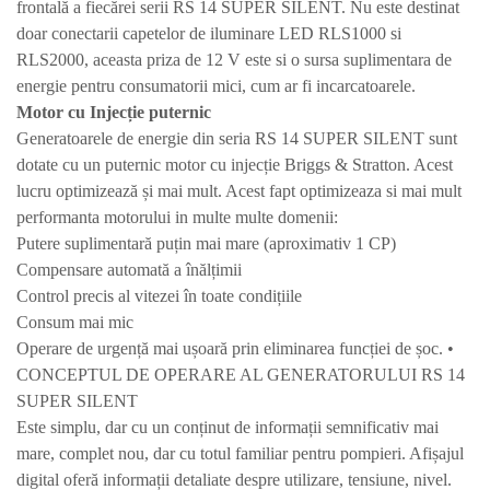
frontală a fiecărei serii RS 14 SUPER SILENT. Nu este destinat
doar conectarii capetelor de iluminare LED RLS1000 si
RLS2000, aceasta priza de 12 V este si o sursa suplimentara de
energie pentru consumatorii mici, cum ar fi incarcatoarele.
Motor cu
Injecție puternic
Generatoarele de energie din seria RS 14 SUPER SILENT sunt
dotate cu un puternic motor cu injecție Briggs & Stratton. Acest
lucru optimizează și mai mult. Acest fapt optimizeaza si mai mult
performanta motorului in multe multe domenii:
Putere suplimentară puțin mai mare (aproximativ 1 CP)
Compensare automată a înălțimii
Control precis al vitezei în toate condițiile
Consum mai mic
Operare de urgență mai ușoară prin eliminarea funcției de șoc. •
CONCEPTUL DE OPERARE AL GENERATORULUI RS 14
SUPER SILENT
Este simplu, dar cu un conținut de informații semnificativ mai
mare, complet nou, dar cu totul familiar pentru pompieri. Afișajul
digital oferă informații detaliate despre utilizare, tensiune, nivel.