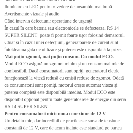
Iluminare cu LED pentru o vedere de ansamblu mai bună
Avertismente vizuale și audio
Când intervin defectiuni: operațiune de urgență
În cazul în care bateria sau electronicele se defecteaza, RS 14
SUPER SILENT poate fi pornit foarte ușor folosind demarorul.
Chiar și în cazul unei defecțiuni, generatoarele de curent sunt
întotdeauna gata de utilizare și puterea este disponibilă la prize.
Mai puțin zgomot, mai puțin consum. Cu modul ECO.
Modul ECO asigură un zgomot minim și un consum mai mic de
combustibil. Dacă consumatorii sunt opriți, generatorul elctric
funcționează la viteză redusă cu emisii reduse de zgomot. Odată
ce consumatorii sunt porniți, motorul crește automat viteza și
puterea completă este disponibilă imediat. Modul ECO este
disponibil opțional pentru toate generatoarele de energie din seria
RS 14 SUPER SILENT
Pentru consumatorii mici: noua conexiune de 12 V
Un detaliu mic, dar incredibil de practic este sursa de tensiune
constantă de 12 V, care de acum înainte este standard pe partea