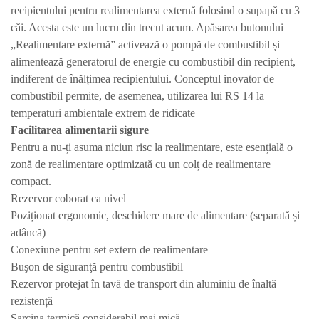
recipientului pentru realimentarea externă folosind o supapă cu 3
căi. Acesta este un lucru din trecut acum. Apăsarea butonului
„Realimentare externă” activează o pompă de combustibil și
alimentează generatorul de energie cu combustibil din recipient,
indiferent de înălțimea recipientului. Conceptul inovator de
combustibil permite, de asemenea, utilizarea lui RS 14 la
temperaturi ambientale extrem de ridicate
Facilitarea a
limentar
ii
sigur
e
Pentru a nu-ți asuma niciun risc la realimentare, este esențială o
zonă de realimentare optimizată cu un colț de realimentare
compact.
Rezervor coborat ca nivel
Poziționat ergonomic, deschidere mare de alimentare (separată și
adâncă)
Conexiune pentru set extern de realimentare
Buşon de siguranţă pentru combustibil
Rezervor protejat în tavă de transport din aluminiu de înaltă
rezistență
Sarcina termică considerabil mai mică