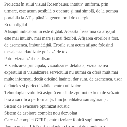
Proiectat în stilul vizual Rosenbauer, intuitiv, uniform, prin
urmare, este acum posibilă o operare și mai simplă, de la pompa
portabila la AT și până la generatorul de energie.
Ecran digital
Afișajul indicatorului este digital. Aceasta înseamnă că afișajul
este mai intuitiv, mai mare și mai flexibil. Afișarea erorilor a fost,
de asemenea, îmbunătățită. Erorile sunt acum afișate folosind
mesaje standardizate pe bază de text.
Patru vizualizări de afișare:
Vizualizarea principală, vizualizarea detaliată, vizualizarea
expertului și vizualizarea serviciului nu numai ca oferă mult mai
multe informații decât oricând înainte, dar sunt, de asemenea, usor
de înțeles și perfect lizibile pentru utilizator.
Tehnologia evolutivă asigură emisii de zgomot extrem de scăzute
fără a sacrifica performanța, funcționalitatea sau siguranța:
Sistem de evacuare optimizat acustic
Sistem de aspirare complet nou dezvoltat
Carcasă complet GFRP pentru izolare fonică suplimentară
Iluminarea cu LED-uri a prizelor și a zonei de umplere a