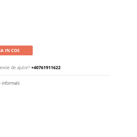
A IN COS
nevoie de ajutor?
+40761911622
informatii