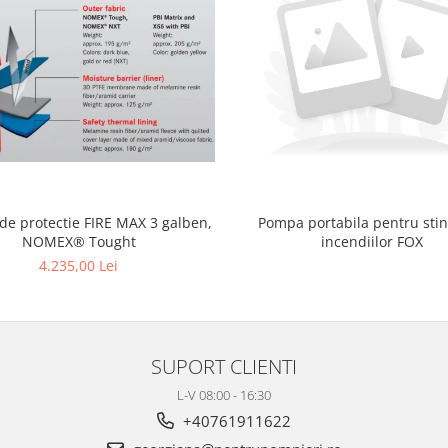
 de protectie FIRE MAX 3 galben,
Pompa portabila pentru sti
NOMEX® Tought
incendiilor FOX
4.235,00 Lei
SUPORT CLIENTI
L-V 08:00 - 16:30
+40761911622