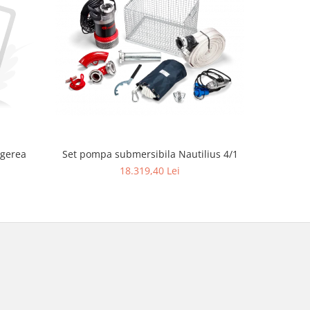
ngerea
Set pompa submersibila Nautilius 4/1
Ferăst
18.319,40 Lei