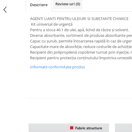
Review-uri
(0)
Descriere
AGENTI LIANTI PENTRU ULEIURI SI SUBSTANTE CHIMICE
Kit universal de urgență
Pentru a stoca 46 1 de ulei, apă, lichid de răcire și solvent.
Diverse absorbante, sortiment de produse absorbante pentr
Capac cu șurub, permite întoarcerea rapidă în caz de urgen
Capacitate mare de absorbție, reduce costurile de achiziție 
Recipient din polipropilenă copolimer turnat prin injecție, 
Recipient pentru protecția conținutului împotriva umezelii, 
Informatii conformitate produs