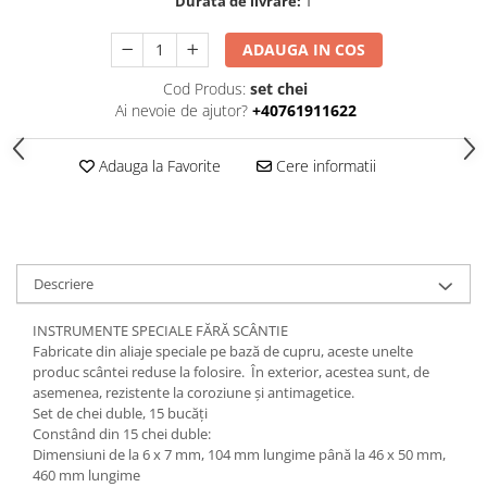
Durata de livrare:
1
ADAUGA IN COS
Cod Produs:
set chei
Ai nevoie de ajutor?
+40761911622
Adauga la Favorite
Cere informatii
Descriere
INSTRUMENTE SPECIALE FĂRĂ SCÂNTIE
Fabricate din aliaje speciale pe bază de cupru, aceste unelte
produc scântei reduse la folosire. În exterior, acestea sunt, de
asemenea, rezistente la coroziune și antimagetice.
Set de chei duble, 15 bucăți
Constând din 15 chei duble:
Dimensiuni de la 6 x 7 mm, 104 mm lungime până la 46 x 50 mm,
460 mm lungime