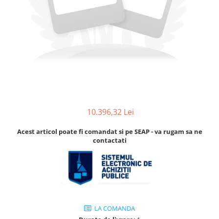
Accesorii
Accesorii pentru camere de
Aparate de respirat autonome
termoviziune
Accesorii de trecere a apei si
spumei
Furtunuri si accesorii
Detectoare de gaze
Accesorii detectare de gaz
Dispozitive de masurare radiatii
10.396,32 Lei
Diverse dispozitive de masurare
Filtre si sorburi
Acest articol poate fi comandat si pe SEAP - va rugam sa ne
contactati
Pulberi de stingere
Sisteme de avertizare
Stingatoare
Accesorii stingatoare, paturi si
accesorii antifoc
LA COMANDA