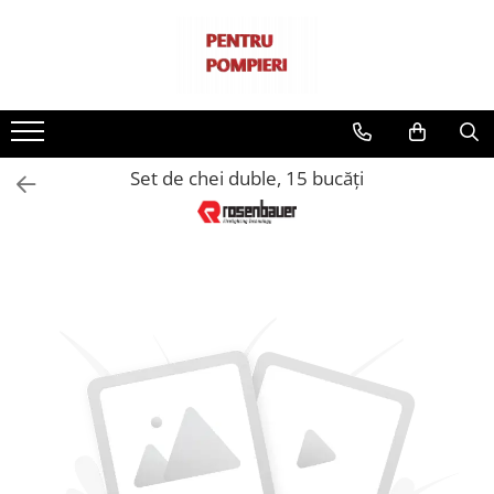
Echipamente de protectie
Echipament tehnic
Unelte si scule electrice si de mana
Echipamente de salvare de la inaltime
Instrumente hidraulice pentru salvare
Imbracaminte
Pompe portabile pentru stingerea
Scule de mana
Scripeti
Accesorii unelte hidraulice
incendiilor
Imbracaminte de protectie
Scule electrice
Perne pneumatice
Pompe submersibile
Set de chei duble, 15 bucăți
Uniforme de lucru
Scule pe benzina
Accesorii pompe submesibile
Cagule si sepci
Accesorii
Solutii pentru iluminat
Accesorii diverse
Manusi
Ventilatoare
Casti de protectie
Accesorii pentru ventilatoare
Pistoale refulare de inalta
Casti de protectie
presiune
Accesorii casti protectie
Distribuitoare si tevi de refulare
Bocanci
Generatoare
Ochelari de protectie
Accesorii generatoare
Protectie respiratorie
Camere termice