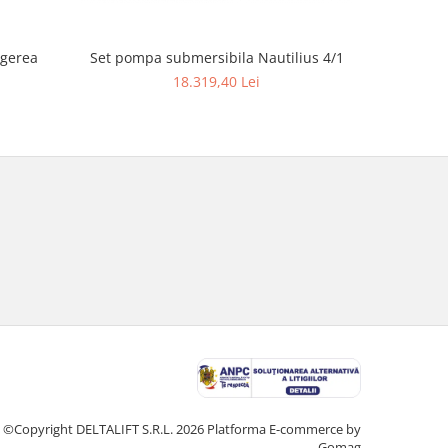
ngerea
Set pompa submersibila Nautilius 4/1
Ferăst
18.319,40 Lei
©Copyright DELTALIFT S.R.L. 2026
Platforma E-commerce by
Gomag