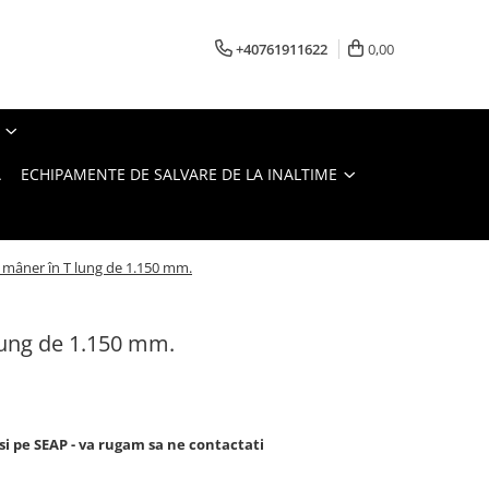
+40761911622
0,00
A
ECHIPAMENTE DE SALVARE DE LA INALTIME
mâner în T lung de 1.150 mm.
lung de 1.150 mm.
si pe SEAP - va rugam sa ne contactati