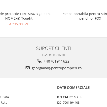
 de protectie FIRE MAX 3 galben,
Pompa portabila pentru sti
NOMEX® Tought
incendiilor FOX
4.235,00 Lei
SUPORT CLIENTI
L-V 08:00 - 16:30
+40761911622
georgiana@pentrupompieri.ro
DATE COMERCIALE
 Plata
DELTALIFT S.R.L.
e Retur
J2017001194403