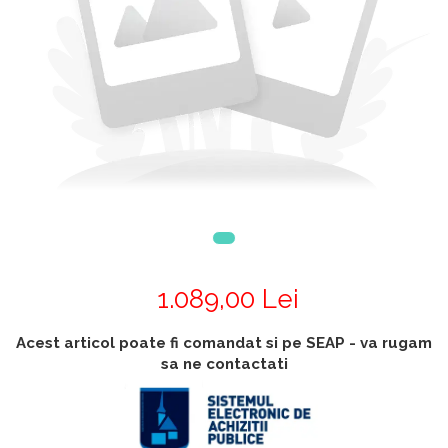
Accesorii
Accesorii generatoare
Aparate de respirat autonome
Camere Termice
Accesorii pentru camere de
termoviziune
Accesorii De Trecere A Apei Si
Spumei
Furtunuri si accesorii
Detectoare De Gaze
Accesorii detectare de gaz
Dispozitive De Masurare
1.089,00 Lei
Radiatii
Diverse Dispozitive De
Acest articol poate fi comandat si pe SEAP - va rugam
Masurare
sa ne contactati
Filtre Si Sorburi
Pulberi De Stingere