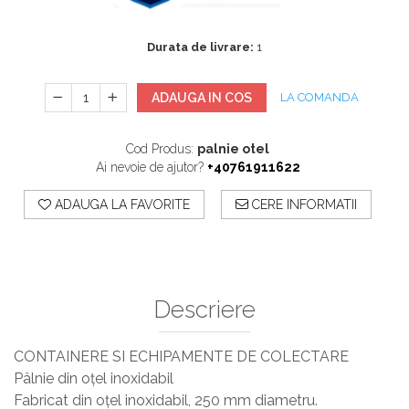
Sisteme De Avertizare
Stingatoare
Durata de livrare:
1
Accesorii stingatoare, paturi si accesorii
antifoc
ADAUGA IN COS
LA COMANDA
Cod Produs:
palnie otel
Ai nevoie de ajutor?
+40761911622
ADAUGA LA FAVORITE
CERE INFORMATII
Descriere
CONTAINERE SI ECHIPAMENTE DE COLECTARE
Pâlnie din oțel inoxidabil
Fabricat din oțel inoxidabil, 250 mm diametru.