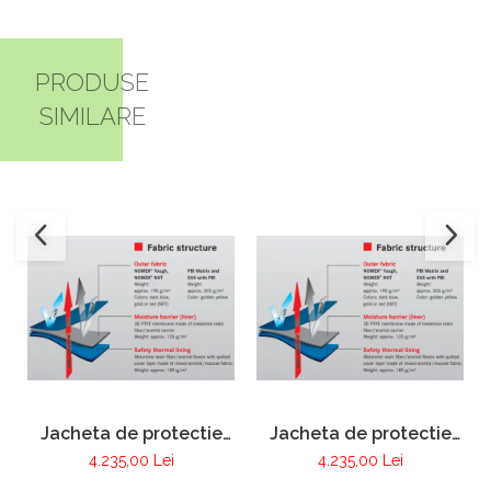
PRODUSE
SIMILARE
Jacheta de protectie
Jacheta de protectie
FIRE MAX 3 albastru
FIRE MAX 3 galben,
4.235,00 Lei
4.235,00 Lei
inchis, NOMEX®
NOMEX® Tought