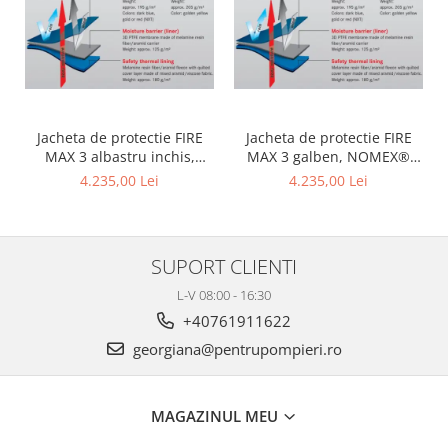
Jacheta de protectie FIRE
Jacheta de protectie FIRE
MAX 3 albastru inchis,
MAX 3 galben, NOMEX®
NOMEX® TOUGHT
Tought
4.235,00 Lei
4.235,00 Lei
SUPORT CLIENTI
L-V 08:00 - 16:30
+40761911622
georgiana@pentrupompieri.ro
MAGAZINUL MEU