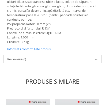
uleiuri diluate, substante solubile diluate, soluție de săpunuri,
soluții fertilizante, glicerină, glucoză, glicol, clorură de cupru, acid
cromic, persulfat de amoniu, apă distilată etc. Interval de
temperatură: până la -/+50°C (pentru perioade scurte) Set
conducte pompe:
Polipropilenă Rotor: 50 mm (2")
Filet racord al furtunului: R 1½"
Conexiune furtun: la cerere Sigiliu: KFM
Lungime: 1.000 mm
Greutate: 3,7 kg
Informatii conformitate produs
Review-uri
(0)
PRODUSE SIMILARE