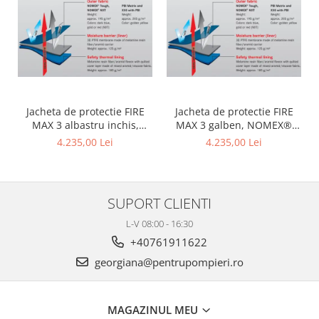
Jacheta de protectie FIRE
Jacheta de protectie FIRE
MAX 3 albastru inchis,
MAX 3 galben, NOMEX®
NOMEX® TOUGHT
Tought
4.235,00 Lei
4.235,00 Lei
SUPORT CLIENTI
L-V 08:00 - 16:30
+40761911622
georgiana@pentrupompieri.ro
MAGAZINUL MEU