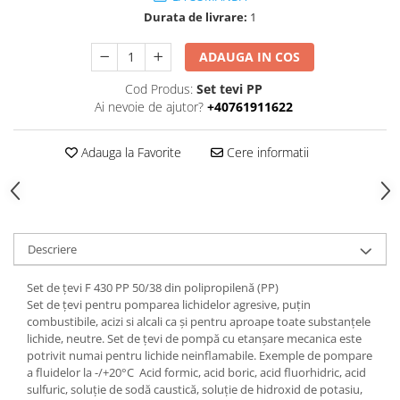
Durata de livrare:
1
ADAUGA IN COS
Cod Produs:
Set tevi PP
Ai nevoie de ajutor?
+40761911622
Adauga la Favorite
Cere informatii
Descriere
Set de țevi F 430 PP 50/38 din polipropilenă (PP)
Set de țevi pentru pomparea lichidelor agresive, puțin
combustibile, acizi si alcali ca și pentru aproape toate substanțele
lichide, neutre. Set de țevi de pompă cu etanșare mecanica este
potrivit numai pentru lichide neinflamabile. Exemple de pompare
a fluidelor la -/+20°C Acid formic, acid boric, acid fluorhidric, acid
sulfuric, soluție de sodă caustică, soluție de hidroxid de potasiu,