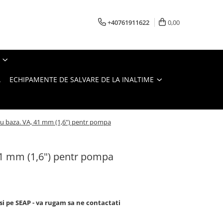
+40761911622
0,00
A
ECHIPAMENTE DE SALVARE DE LA INALTIME
ru baza. VA, 41 mm (1,6") pentr pompa
41 mm (1,6") pentr pompa
si pe SEAP - va rugam sa ne contactati