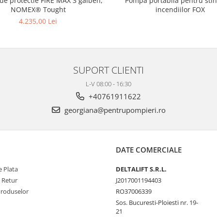
 de protectie FIRE MAX 3 galben,
Pompa portabila pentru sti
NOMEX® Tought
incendiilor FOX
4.235,00 Lei
SUPORT CLIENTI
L-V 08:00 - 16:30
+40761911622
georgiana@pentrupompieri.ro
DATE COMERCIALE
 Plata
DELTALIFT S.R.L.
e Retur
J2017001194403
Produselor
RO37006339
Sos. Bucuresti-Ploiesti nr. 19-
21