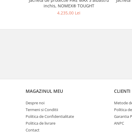
Jacheta de protectie FIRE MAX 3 albastru
Jacheta
inchis, NOMEX® TOUGHT
4.235,00 Lei
MAGAZINUL MEU
CLIENTI
Despre noi
Metode de
Termeni si Conditii
Politica d
Politica de Confidentialitate
Garantia 
Politica de livrare
ANPC
Contact