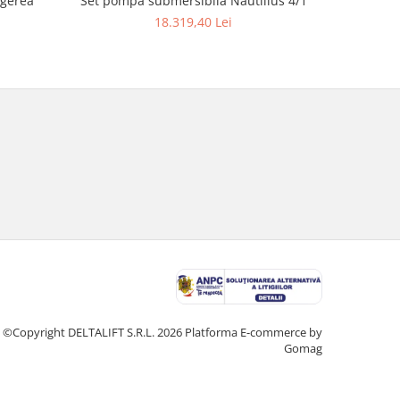
ngerea
Set pompa submersibila Nautilius 4/1
Ferăst
18.319,40 Lei
©Copyright DELTALIFT S.R.L. 2026
Platforma E-commerce by
Gomag