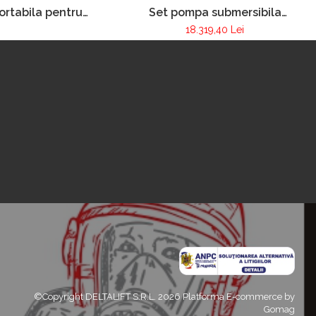
Set pompa submersibila
rtabila pentru
Nautilius 4/1
 incendiilor FOX
18.319,40 Lei
©Copyright DELTALIFT S.R.L. 2026
Platforma E-commerce by
Gomag