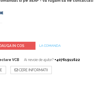
 comandat si pe SEAP - va rugam sa ne contactati
DAUGA IN COS
LA COMANDA
ectare VCB
Ai nevoie de ajutor?
+40761911622
E
CERE INFORMATII