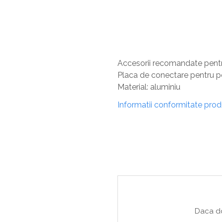
Sisteme De Avertizare
Stingatoare
Accesorii stingatoare, paturi si accesorii
antifoc
Accesorii recomandate pentr
Placa de conectare pent
Material: aluminiu
Informatii conformitate pro
Daca do