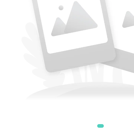
Accesorii
Accesorii generatoare
Aparate de respirat autonome
Camere Termice
Accesorii pentru camere de
termoviziune
Accesorii De Trecere A Apei Si
Spumei
Furtunuri si accesorii
Detectoare De Gaze
Accesorii detectare de gaz
Dispozitive De Masurare
Radiatii
Diverse Dispozitive De
Masurare
Filtre Si Sorburi
Pulberi De Stingere