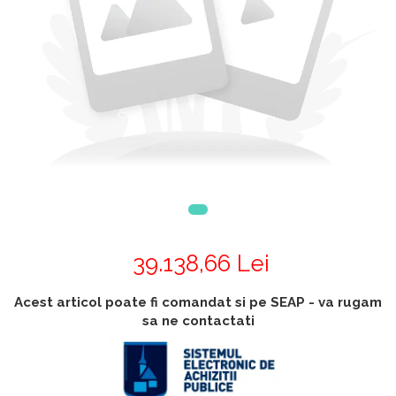
Accesorii
Accesorii generatoare
Aparate de respirat autonome
Camere Termice
Accesorii pentru camere de
termoviziune
Accesorii De Trecere A Apei Si
Spumei
Furtunuri si accesorii
Detectoare De Gaze
Accesorii detectare de gaz
Dispozitive De Masurare
39.138,66 Lei
Radiatii
Diverse Dispozitive De
Acest articol poate fi comandat si pe SEAP - va rugam
Masurare
sa ne contactati
Filtre Si Sorburi
Pulberi De Stingere