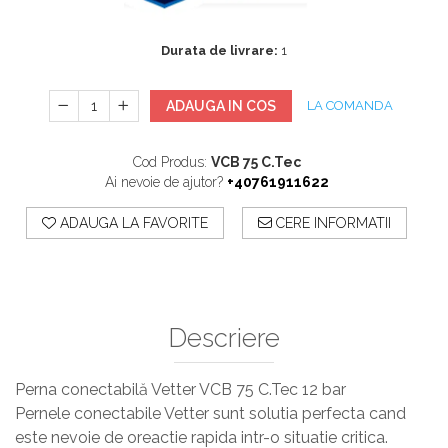
Sisteme De Avertizare
Stingatoare
Durata de livrare:
1
Accesorii stingatoare, paturi si accesorii
antifoc
ADAUGA IN COS
LA COMANDA
Cod Produs:
VCB 75 C.Tec
Ai nevoie de ajutor?
+40761911622
ADAUGA LA FAVORITE
CERE INFORMATII
Descriere
Perna conectabilă Vetter VCB 75 C.Tec 12 bar
Pernele conectabile Vetter sunt solutia perfecta cand
este nevoie de oreactie rapida intr-o situatie critica.