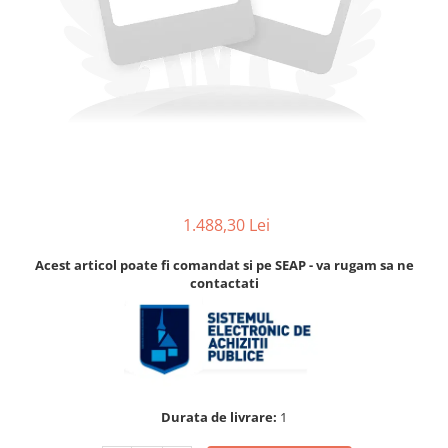
Accesorii
Accesorii pentru camere de
Aparate de respirat autonome
termoviziune
Accesorii de trecere a apei si
spumei
Furtunuri si accesorii
Detectoare de gaze
Accesorii detectare de gaz
Dispozitive de masurare radiatii
1.488,30 Lei
Diverse dispozitive de masurare
Acest articol poate fi comandat si pe SEAP - va rugam sa ne
Filtre si sorburi
contactati
Pulberi de stingere
Sisteme de avertizare
Stingatoare
Accesorii stingatoare, paturi si
accesorii antifoc
Durata de livrare:
1