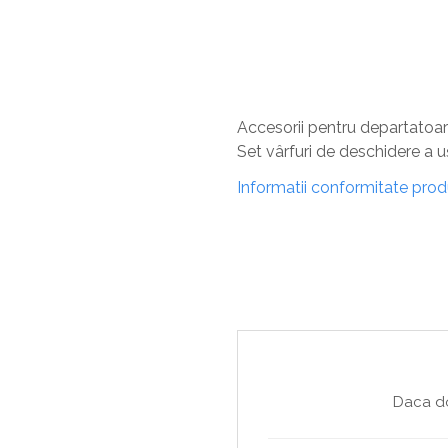
Sisteme De Avertizare
Stingatoare
Accesorii stingatoare, paturi si accesorii
antifoc
Accesorii pentru departatoa
Set vârfuri de deschidere a u
Informatii conformitate pro
Daca do