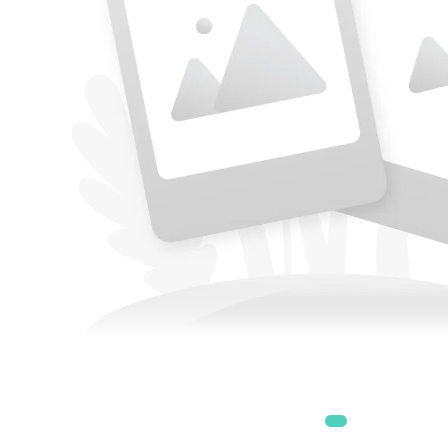
Accesorii
Accesorii generatoare
Aparate de respirat autonome
Camere Termice
Accesorii pentru camere de
termoviziune
Accesorii De Trecere A Apei Si
Spumei
Furtunuri si accesorii
Detectoare De Gaze
Accesorii detectare de gaz
Dispozitive De Masurare
Radiatii
Diverse Dispozitive De
Masurare
Filtre Si Sorburi
Pulberi De Stingere