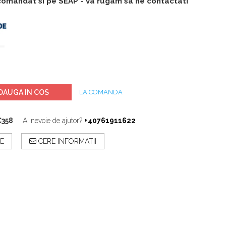
 comandat si pe SEAP - va rugam sa ne contactati
DAUGA IN COS
LA COMANDA
C358
Ai nevoie de ajutor?
+40761911622
E
CERE INFORMATII