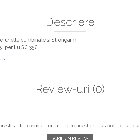
Descriere
re, unelte combinate și Strongarm
șii pentru SC 358
dus
Review-uri
(0)
resti sa iti exprimi parerea despre acest produs poti adauga un
SCRIE UN REVIEW