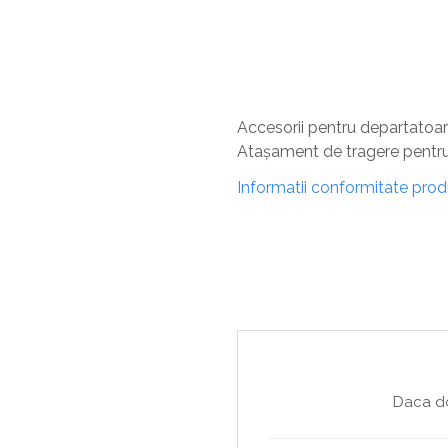
Sisteme De Avertizare
Stingatoare
Accesorii stingatoare, paturi si accesorii
antifoc
Accesorii pentru departatoa
Atașament de tragere pentr
Informatii conformitate pro
Daca do