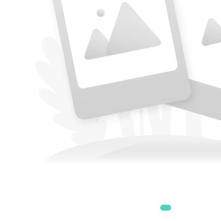
Accesorii
Accesorii generatoare
Aparate de respirat autonome
Camere Termice
Accesorii pentru camere de
termoviziune
Accesorii De Trecere A Apei Si
Spumei
Furtunuri si accesorii
Detectoare De Gaze
Accesorii detectare de gaz
Dispozitive De Masurare
Radiatii
Diverse Dispozitive De
Masurare
Filtre Si Sorburi
Pulberi De Stingere