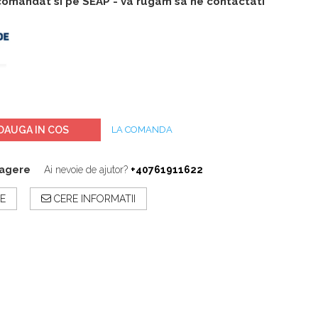
 comandat si pe SEAP - va rugam sa ne contactati
DAUGA IN COS
LA COMANDA
ragere
Ai nevoie de ajutor?
+40761911622
E
CERE INFORMATII