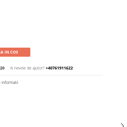
A IN COS
420
Ai nevoie de ajutor?
+40761911622
informatii