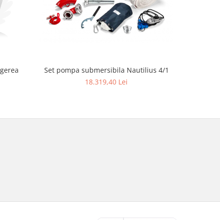
ngerea
Set pompa submersibila Nautilius 4/1
Ferăst
18.319,40 Lei