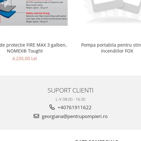
 de protectie FIRE MAX 3 galben,
Pompa portabila pentru sti
NOMEX® Tought
incendiilor FOX
4.235,00 Lei
SUPORT CLIENTI
L-V 08:00 - 16:30
+40761911622
georgiana@pentrupompieri.ro