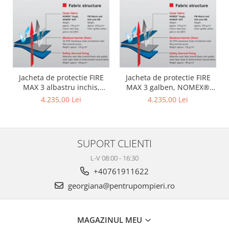
Jacheta de protectie FIRE
Jacheta de protectie FIRE
MAX 3 albastru inchis,
MAX 3 galben, NOMEX®
NOMEX® TOUGHT
Tought
4.235,00 Lei
4.235,00 Lei
SUPORT CLIENTI
L-V 08:00 - 16:30
+40761911622
georgiana@pentrupompieri.ro
MAGAZINUL MEU