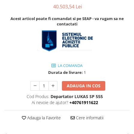
Accesorii
40.503,54 Lei
Accesorii pentru camere de
Aparate de respirat autonome
termoviziune
Acest articol poate fi comandat si pe SEAP - va rugam sa ne
Accesorii de trecere a apei si
contactati
spumei
Furtunuri si accesorii
Detectoare de gaze
Accesorii detectare de gaz
Dispozitive de masurare radiatii
LA COMANDA
Diverse dispozitive de masurare
Durata de livrare:
1
Filtre si sorburi
ADAUGA IN COS
Pulberi de stingere
Cod Produs:
Departator LUKAS SP 555
Sisteme de avertizare
Ai nevoie de ajutor?
+40761911622
Stingatoare
Accesorii stingatoare, paturi si
Adauga la Favorite
Cere informatii
accesorii antifoc