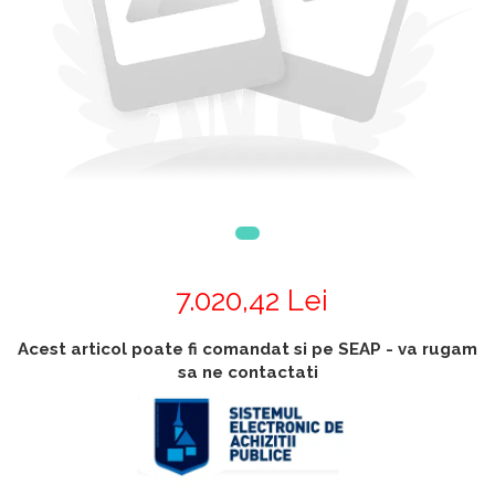
Accesorii
Accesorii generatoare
Aparate de respirat autonome
Camere Termice
Accesorii pentru camere de
termoviziune
Accesorii De Trecere A Apei Si
Spumei
Furtunuri si accesorii
Detectoare De Gaze
Accesorii detectare de gaz
7.020,42 Lei
Dispozitive De Masurare
Radiatii
Acest articol poate fi comandat si pe SEAP - va rugam
Diverse Dispozitive De
sa ne contactati
Masurare
Filtre Si Sorburi
Pulberi De Stingere