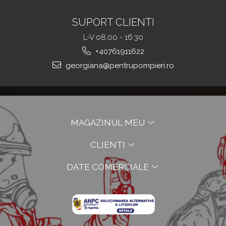
SUPORT CLIENTI
L-V 08:00 - 16:30
+40761911622
georgiana@pentrupompieri.ro
MAGAZINUL MEU
CLIENTI
DATE COMERCIALE