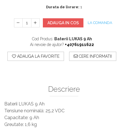
Sisteme De Avertizare
Durata de livrare:
1
Stingatoare
Accesorii stingatoare, paturi si accesorii
ADAUGA IN COS
LA COMANDA
antifoc
Cod Produs:
Baterii LUKAS 9 Ah
Ai nevoie de ajutor?
+40761911622
ADAUGA LA FAVORITE
CERE INFORMATII
Descriere
Baterii LUKAS 9 Ah
Tensiune nominală: 25,2 VDC
Capacitate: 9 Ah
Greutate: 1,6 kg