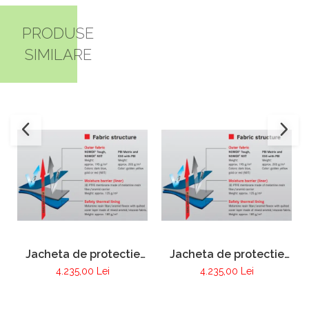
PRODUSE
SIMILARE
Jacheta de protectie
Jacheta de protectie
FIRE MAX 3 albastru
FIRE MAX 3 galben,
4.235,00 Lei
4.235,00 Lei
inchis, NOMEX®
NOMEX® Tought
TOUGHT