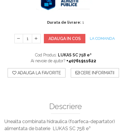
Sisteme De Avertizare
Stingatoare
Durata de livrare:
1
Accesorii stingatoare, paturi si accesorii
antifoc
ADAUGA IN COS
LA COMANDA
Cod Produs:
LUKAS SC 758 e³
Ai nevoie de ajutor?
+40761911622
ADAUGA LA FAVORITE
CERE INFORMATII
Descriere
Unealta combinata hidraulica (foarfeca-departator)
alimentata de baterie LUKAS SC 758 e³