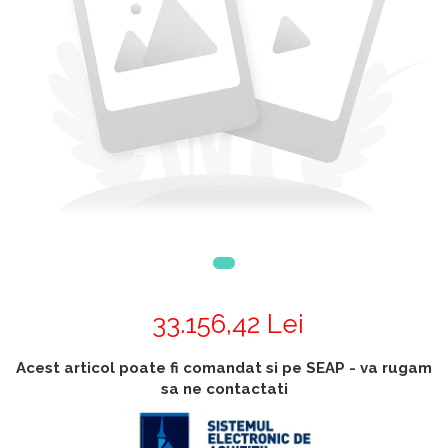
Accesorii
Accesorii generatoare
Aparate de respirat autonome
Camere Termice
Accesorii pentru camere de
termoviziune
Accesorii De Trecere A Apei Si
Spumei
Furtunuri si accesorii
Detectoare De Gaze
Accesorii detectare de gaz
Dispozitive De Masurare
Radiatii
33.156,42 Lei
Diverse Dispozitive De
Masurare
Acest articol poate fi comandat si pe SEAP - va rugam
Filtre Si Sorburi
sa ne contactati
Pulberi De Stingere