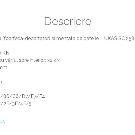
Descriere
ca (foarfeca-departator) alimentata de baterie LUKAS SC 2
00 KN
 vârful spre interior: 32 kN
1 mm
m
A6/86/C6/D7/E7/F4
1G/2F/3F/4F/5
dus