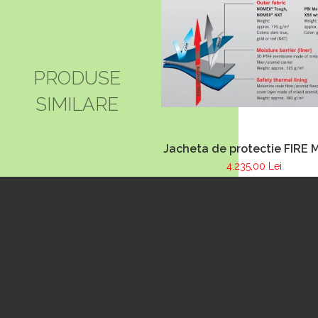
PRODUSE
SIMILARE
Jacheta de protectie FIRE 
albastru inchis, NOMEX
4.235,00 Lei
TOUGHT