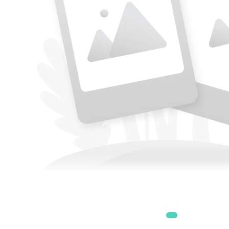
Accesorii
Accesorii generatoare
Aparate de respirat autonome
Camere Termice
Accesorii pentru camere de
termoviziune
Accesorii De Trecere A Apei Si
Spumei
Furtunuri si accesorii
Detectoare De Gaze
Accesorii detectare de gaz
Dispozitive De Masurare
Radiatii
Diverse Dispozitive De
Masurare
Filtre Si Sorburi
Pulberi De Stingere