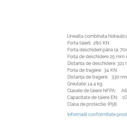
Sisteme De Avertizare
Stingatoare
Accesorii stingatoare, paturi si accesorii
antifoc
Unealta combinata hidrauli
Forta taierii: 280 KN
Forta deschiderii până la: 7
Forța de deschidere 25 mm cu
Distanța de deschidere: 32
Forța de tragere: 34 KN
Distanța de tragere: 330 m
Greutate: 14.4 kg
Clasele de tăiere NFPA: 
Capacitate de tăiere EN: 
Clasa de protectie: IP58
Informatii conformitate pro