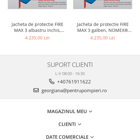
Jacheta de protectie FIRE
Jacheta de protectie FIRE
MAX 3 albastru inchis,
MAX 3 galben, NOMEX®
NOMEX® TOUGHT
Tought
4.235,00 Lei
4.235,00 Lei
SUPORT CLIENTI
L-V 08:00 - 16:30
+40761911622
georgiana@pentrupompieri.ro
MAGAZINUL MEU
CLIENTI
DATE COMERCIALE