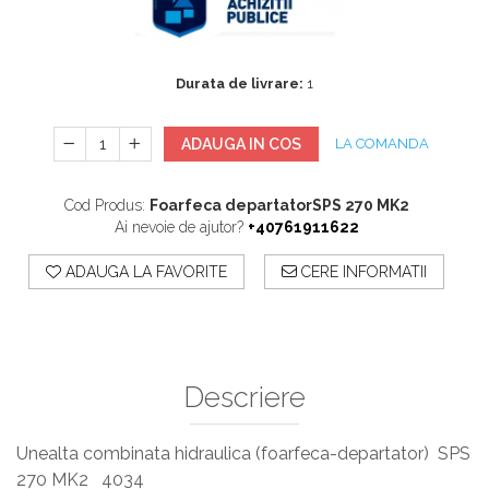
Sisteme De Avertizare
Stingatoare
Durata de livrare:
1
Accesorii stingatoare, paturi si accesorii
antifoc
ADAUGA IN COS
LA COMANDA
Cod Produs:
Foarfeca departatorSPS 270 MK2
Ai nevoie de ajutor?
+40761911622
ADAUGA LA FAVORITE
CERE INFORMATII
Descriere
Unealta combinata hidraulica (foarfeca-departator) SPS
270 MK2 4034