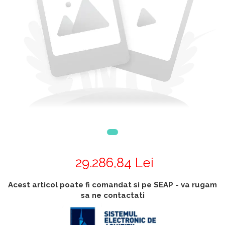
Accesorii
Accesorii generatoare
Aparate de respirat autonome
Camere Termice
Accesorii pentru camere de
termoviziune
Accesorii De Trecere A Apei Si
Spumei
Furtunuri si accesorii
Detectoare De Gaze
Accesorii detectare de gaz
Dispozitive De Masurare
Radiatii
29.286,84 Lei
Diverse Dispozitive De
Masurare
Acest articol poate fi comandat si pe SEAP - va rugam
Filtre Si Sorburi
sa ne contactati
Pulberi De Stingere