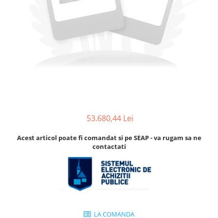
Accesorii
Accesorii pentru camere de
Aparate de respirat autonome
termoviziune
Accesorii de trecere a apei si
spumei
Furtunuri si accesorii
Detectoare de gaze
Accesorii detectare de gaz
Dispozitive de masurare radiatii
Diverse dispozitive de masurare
53.680,44 Lei
Filtre si sorburi
Acest articol poate fi comandat si pe SEAP - va rugam sa ne
Pulberi de stingere
contactati
Sisteme de avertizare
Stingatoare
Accesorii stingatoare, paturi si
accesorii antifoc
LA COMANDA