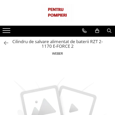
Echipamente de protectie
Echipament tehnic
Unelte si scule electrice si de mana
Echipamente de salvare de la inaltime
Instrumente hidraulice pentru salvare
Imbracaminte
Pompe portabile pentru stingerea
Scule de mana
Scripeti
Accesorii unelte hidraulice
incendiilor
Imbracaminte de protectie
Scule electrice
Perne pneumatice
Pompe submersibile
Cilindru de salvare alimentat de baterii RZT 2-
Uniforme de lucru
Scule pe benzina
1170 E-FORCE 2
Accesorii pompe submesibile
Cagule si sepci
Accesorii
WEBER
Solutii pentru iluminat
Accesorii diverse
Manusi
Ventilatoare
Casti de protectie
Accesorii pentru ventilatoare
Pistoale refulare de inalta
Casti de protectie
presiune
Accesorii casti protectie
Distribuitoare si tevi de refulare
Bocanci
Generatoare
Ochelari de protectie
Accesorii generatoare
Protectie respiratorie
Camere termice