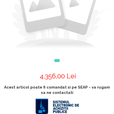
Accesorii
Accesorii generatoare
Aparate de respirat autonome
Camere Termice
Accesorii pentru camere de
termoviziune
Accesorii De Trecere A Apei Si
Spumei
Furtunuri si accesorii
Detectoare De Gaze
Accesorii detectare de gaz
Dispozitive De Masurare
4.356,00 Lei
Radiatii
Diverse Dispozitive De
Acest articol poate fi comandat si pe SEAP - va rugam
Masurare
sa ne contactati
Filtre Si Sorburi
Pulberi De Stingere