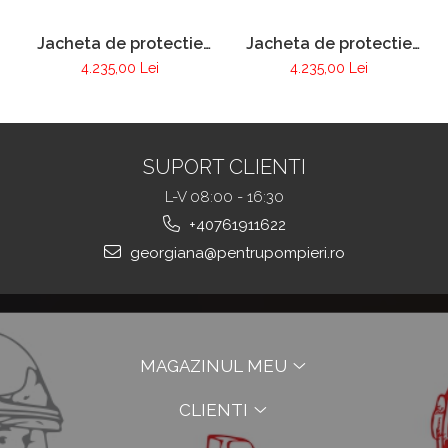
Jacheta de protectie
Jacheta de protectie
FIRE MAX 3 albastru
FIRE MAX 3 galben,
4.235,00 Lei
4.235,00 Lei
inchis, NOMEX®
NOMEX® Tought
TOUGHT
SUPORT CLIENTI
L-V 08:00 - 16:30
+40761911622
georgiana@pentrupompieri.ro
MAGAZINUL MEU
CLIENTI