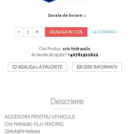
Sisteme De Avertizare
Stingatoare
Durata de livrare:
1
Accesorii stingatoare, paturi si accesorii
antifoc
ADAUGA IN COS
LA COMANDA
Cod Produs:
cric hidraulic
Ai nevoie de ajutor?
+40761911622
ADAUGA LA FAVORITE
CERE INFORMATII
Descriere
ACCESORII PENTRU VEHICULE
Cric hidraulic ALU-RACING
Greutate redusă