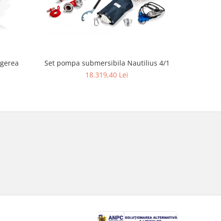
ngerea
Set pompa submersibila Nautilius 4/1
Ferăst
18.319,40 Lei