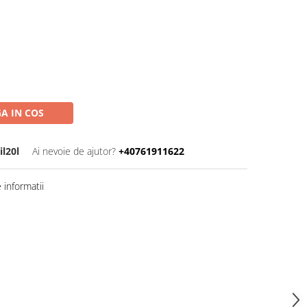
A IN COS
l20l
Ai nevoie de ajutor?
+40761911622
informatii