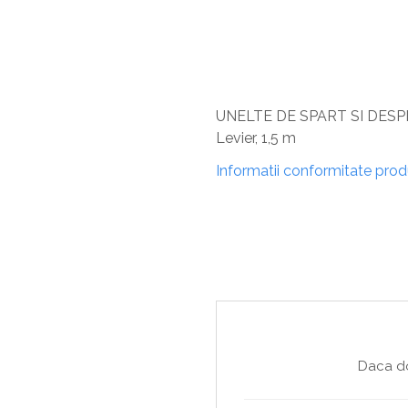
Sisteme De Avertizare
Stingatoare
Accesorii stingatoare, paturi si accesorii
antifoc
UNELTE DE SPART SI DESP
Levier, 1,5 m
Informatii conformitate pro
Daca do