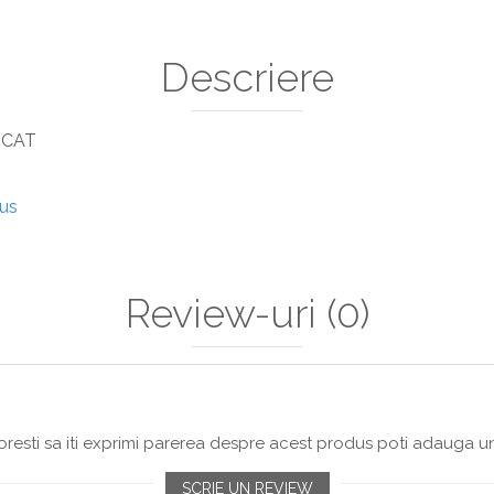
Descriere
ICAT
dus
Review-uri
(0)
resti sa iti exprimi parerea despre acest produs poti adauga un
SCRIE UN REVIEW