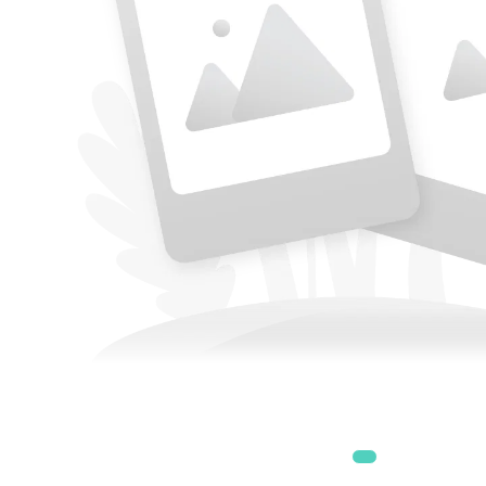
Accesorii
Accesorii generatoare
Aparate de respirat autonome
Camere Termice
Accesorii pentru camere de
termoviziune
Accesorii De Trecere A Apei Si
Spumei
Furtunuri si accesorii
Detectoare De Gaze
Accesorii detectare de gaz
Dispozitive De Masurare
Radiatii
Diverse Dispozitive De
Masurare
Filtre Si Sorburi
Pulberi De Stingere