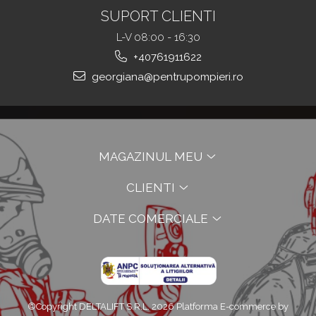
SUPORT CLIENTI
L-V 08:00 - 16:30
+40761911622
georgiana@pentrupompieri.ro
MAGAZINUL MEU
CLIENTI
DATE COMERCIALE
©Copyright DELTALIFT S.R.L. 2026
Platforma E-commerce by