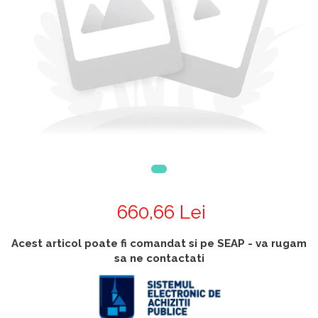
Accesorii
Accesorii generatoare
Aparate de respirat autonome
Camere Termice
Accesorii pentru camere de
termoviziune
Accesorii De Trecere A Apei Si
Spumei
Furtunuri si accesorii
Detectoare De Gaze
Accesorii detectare de gaz
Dispozitive De Masurare
660,66 Lei
Radiatii
Diverse Dispozitive De
Acest articol poate fi comandat si pe SEAP - va rugam
Masurare
sa ne contactati
Filtre Si Sorburi
Pulberi De Stingere