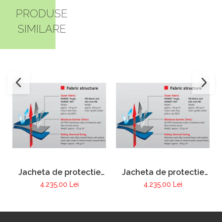
PRODUSE
SIMILARE
Jacheta de protectie
Jacheta de protectie
FIRE MAX 3 albastru
FIRE MAX 3 galben,
4.235,00 Lei
4.235,00 Lei
inchis, NOMEX®
NOMEX® Tought
TOUGHT