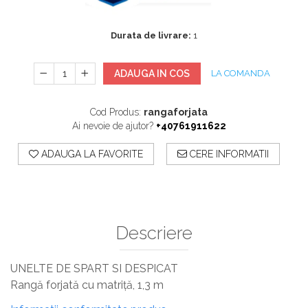
Sisteme De Avertizare
Stingatoare
Durata de livrare:
1
Accesorii stingatoare, paturi si accesorii
antifoc
ADAUGA IN COS
LA COMANDA
Cod Produs:
rangaforjata
Ai nevoie de ajutor?
+40761911622
ADAUGA LA FAVORITE
CERE INFORMATII
Descriere
UNELTE DE SPART SI DESPICAT
Rangă forjată cu matriță, 1,3 m