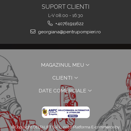
SUPORT CLIENTI
L-V 08:00 - 16:30
+40761911622
georgiana@pentrupompieri.ro
MAGAZINUL MEU
CLIENTI
DATE COMERCIALE
©Copyright DELTALIFT S.R.L. 2026
Platforma E-commerce by