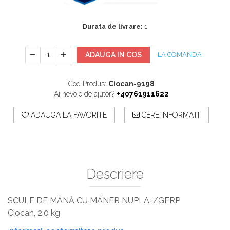
Sisteme De Avertizare
Stingatoare
Durata de livrare:
1
Accesorii stingatoare, paturi si accesorii
antifoc
ADAUGA IN COS
LA COMANDA
Cod Produs:
Ciocan-9198
Ai nevoie de ajutor?
+40761911622
ADAUGA LA FAVORITE
CERE INFORMATII
Descriere
SCULE DE MÂNĂ CU MÂNER NUPLA-/GFRP
Ciocan, 2,0 kg