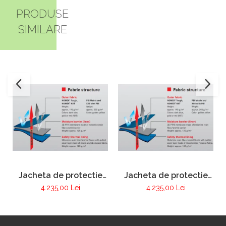
PRODUSE
SIMILARE
Jacheta de protectie
Jacheta de protectie
FIRE MAX 3 albastru
FIRE MAX 3 galben,
4.235,00 Lei
4.235,00 Lei
inchis, NOMEX®
NOMEX® Tought
TOUGHT