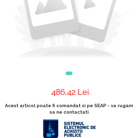
Accesorii
Accesorii generatoare
Aparate de respirat autonome
Camere Termice
Accesorii pentru camere de
termoviziune
Accesorii De Trecere A Apei Si
Spumei
Furtunuri si accesorii
Detectoare De Gaze
Accesorii detectare de gaz
Dispozitive De Masurare
486,42 Lei
Radiatii
Diverse Dispozitive De
Acest articol poate fi comandat si pe SEAP - va rugam
Masurare
sa ne contactati
Filtre Si Sorburi
Pulberi De Stingere