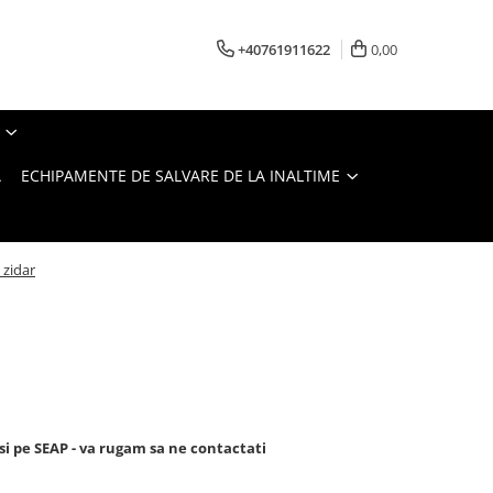
+40761911622
0,00
A
ECHIPAMENTE DE SALVARE DE LA INALTIME
 zidar
si pe SEAP - va rugam sa ne contactati