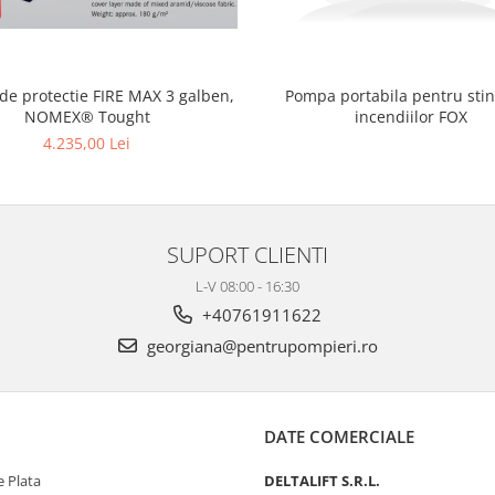
 de protectie FIRE MAX 3 galben,
Pompa portabila pentru sti
NOMEX® Tought
incendiilor FOX
4.235,00 Lei
SUPORT CLIENTI
L-V 08:00 - 16:30
+40761911622
georgiana@pentrupompieri.ro
DATE COMERCIALE
 Plata
DELTALIFT S.R.L.