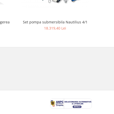
ngerea
Set pompa submersibila Nautilius 4/1
Ferăst
18.319,40 Lei