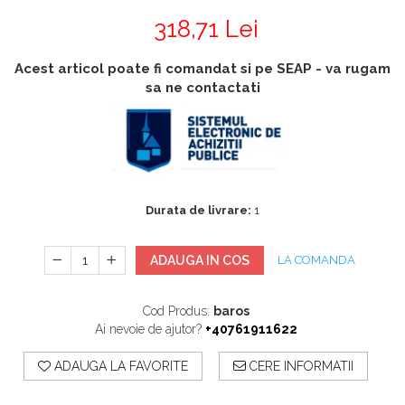
Accesorii
Accesorii generatoare
318,71 Lei
Aparate de respirat autonome
Camere Termice
Acest articol poate fi comandat si pe SEAP - va rugam
Accesorii pentru camere de
sa ne contactati
termoviziune
Accesorii De Trecere A Apei Si
Spumei
Furtunuri si accesorii
Detectoare De Gaze
Durata de livrare:
1
Accesorii detectare de gaz
Dispozitive De Masurare
ADAUGA IN COS
LA COMANDA
Radiatii
Diverse Dispozitive De
Cod Produs:
baros
Masurare
Ai nevoie de ajutor?
+40761911622
Filtre Si Sorburi
ADAUGA LA FAVORITE
CERE INFORMATII
Pulberi De Stingere