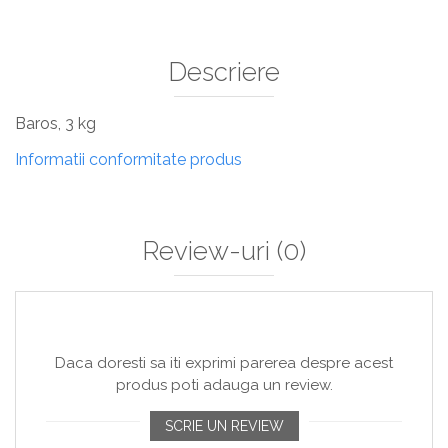
Sisteme De Avertizare
Stingatoare
Descriere
Accesorii stingatoare, paturi si accesorii
antifoc
Baros, 3 kg
Informatii conformitate produs
Review-uri
(0)
Daca doresti sa iti exprimi parerea despre acest
produs poti adauga un review.
SCRIE UN REVIEW