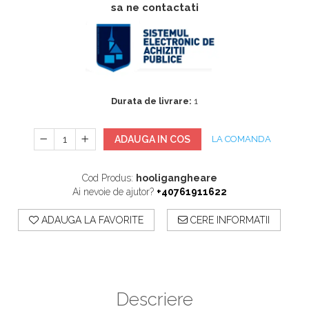
sa ne contactati
Accesorii
Accesorii generatoare
Aparate de respirat autonome
Camere Termice
Accesorii pentru camere de
termoviziune
Accesorii De Trecere A Apei Si
Durata de livrare:
1
Spumei
Furtunuri si accesorii
ADAUGA IN COS
LA COMANDA
Detectoare De Gaze
Accesorii detectare de gaz
Cod Produs:
hooligangheare
Dispozitive De Masurare
Ai nevoie de ajutor?
+40761911622
Radiatii
ADAUGA LA FAVORITE
CERE INFORMATII
Diverse Dispozitive De
Masurare
Filtre Si Sorburi
Pulberi De Stingere
Descriere