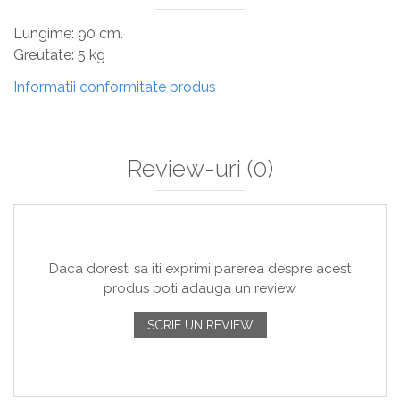
Sisteme De Avertizare
Lungime: 90 cm.
Stingatoare
Greutate: 5 kg
Accesorii stingatoare, paturi si accesorii
Informatii conformitate produs
antifoc
Review-uri
(0)
Daca doresti sa iti exprimi parerea despre acest
produs poti adauga un review.
SCRIE UN REVIEW