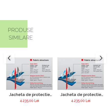
PRODUSE
SIMILARE
Jacheta de protectie
Jacheta de protectie
FIRE MAX 3 albastru
FIRE MAX 3 galben,
4.235,00 Lei
4.235,00 Lei
inchis, NOMEX®
NOMEX® Tought
TOUGHT