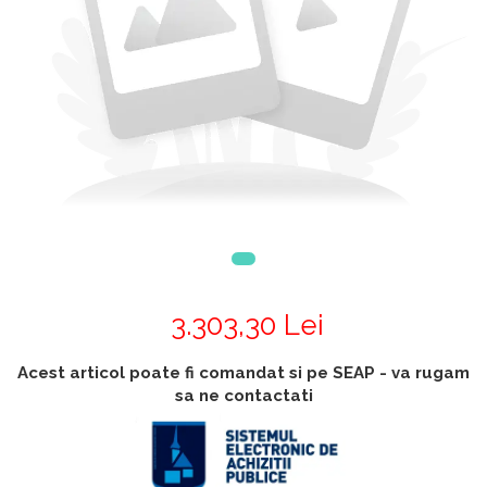
Accesorii
Accesorii generatoare
Aparate de respirat autonome
Camere Termice
Accesorii pentru camere de
termoviziune
Accesorii De Trecere A Apei Si
Spumei
Furtunuri si accesorii
Detectoare De Gaze
Accesorii detectare de gaz
Dispozitive De Masurare
3.303,30 Lei
Radiatii
Diverse Dispozitive De
Acest articol poate fi comandat si pe SEAP - va rugam
Masurare
sa ne contactati
Filtre Si Sorburi
Pulberi De Stingere