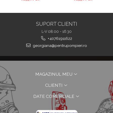
inchis, NOMEX®
NOMEX® Tought
TOUGHT
SUPORT CLIENTI
L-V 08:00 - 16:30
+40761911622
georgiana@pentrupompieri.ro
MAGAZINUL MEU
CLIENTI
DATE COMERCIALE