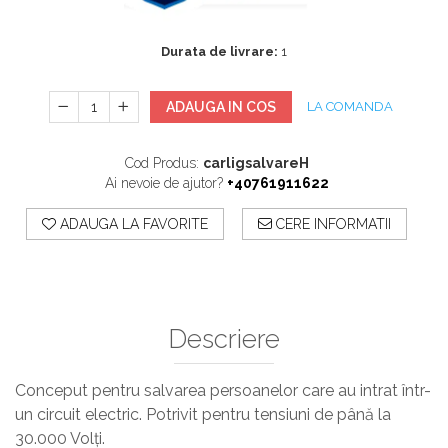
Sisteme De Avertizare
Stingatoare
Durata de livrare:
1
Accesorii stingatoare, paturi si accesorii
antifoc
ADAUGA IN COS
LA COMANDA
Cod Produs:
carligsalvareH
Ai nevoie de ajutor?
+40761911622
ADAUGA LA FAVORITE
CERE INFORMATII
Descriere
Conceput pentru salvarea persoanelor care au intrat într-
un circuit electric. Potrivit pentru tensiuni de până la
30.000 Volți.