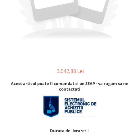
Accesorii
Accesorii pentru camere de
Aparate de respirat autonome
termoviziune
Accesorii de trecere a apei si
spumei
Furtunuri si accesorii
Detectoare de gaze
Accesorii detectare de gaz
Dispozitive de masurare radiatii
3.542,88 Lei
Diverse dispozitive de masurare
Filtre si sorburi
Acest articol poate fi comandat si pe SEAP - va rugam sa ne
contactati
Pulberi de stingere
Sisteme de avertizare
Stingatoare
Accesorii stingatoare, paturi si
accesorii antifoc
Durata de livrare:
1