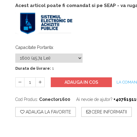
Accesorii
Acest articol poate fi comandat si pe SEAP - va ru
Accesorii generatoare
Aparate de respirat autonome
Camere Termice
Accesorii pentru camere de
termoviziune
Accesorii De Trecere A Apei Si
Spumei
Capacitate Portanta
:
Furtunuri si accesorii
Detectoare De Gaze
Durata de livrare:
1
Accesorii detectare de gaz
ADAUGA IN COS
LA COMA
Dispozitive De Masurare
Radiatii
Cod Produs:
Conector1600
Ai nevoie de ajutor?
+40761911
Diverse Dispozitive De
Masurare
ADAUGA LA FAVORITE
CERE INFORMATII
Filtre Si Sorburi
Pulberi De Stingere