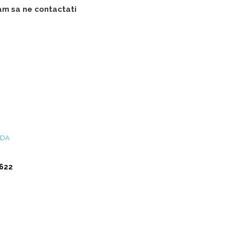
gam sa ne contactati
NDA
622