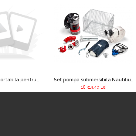
ortabila pentru
Set pompa submersibila Nautilius
 incendiilor FOX
4/1
18.319,40 Lei