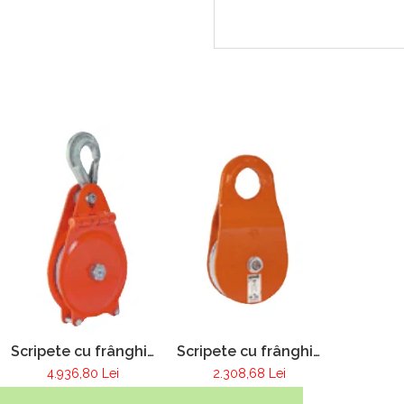
Scripete cu frânghie
Scripete cu frânghie
si placă laterală
si plăci laterale
4.936,80 Lei
2.308,68 Lei
rabatabilă
mobile