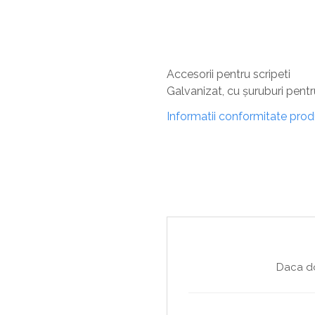
Sisteme De Avertizare
Stingatoare
Accesorii stingatoare, paturi si accesorii
antifoc
Accesorii pentru scripeti
Galvanizat, cu șuruburi pentru
Informatii conformitate pro
Daca do