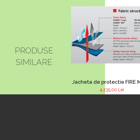
PRODUSE
SIMILARE
Jacheta de protectie FIRE 
albastru inchis, NOMEX
4.235,00 Lei
TOUGHT