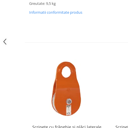
Greutate: 9,5 kg
Informatii conformitate produs
Scripete cu frânghie si plăci laterale
Scripe