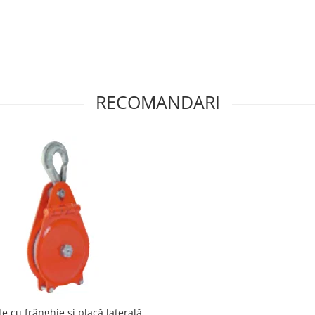
RECOMANDARI
te cu frânghie si placă laterală