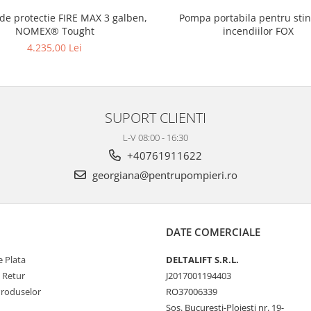
 de protectie FIRE MAX 3 galben,
Pompa portabila pentru sti
NOMEX® Tought
incendiilor FOX
4.235,00 Lei
SUPORT CLIENTI
L-V 08:00 - 16:30
+40761911622
georgiana@pentrupompieri.ro
DATE COMERCIALE
 Plata
DELTALIFT S.R.L.
e Retur
J2017001194403
Produselor
RO37006339
Sos. Bucuresti-Ploiesti nr. 19-