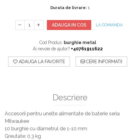
Sisteme De Avertizare
Durata de livrare:
1
Stingatoare
Accesorii stingatoare, paturi si accesorii
ADAUGA IN COS
LA COMANDA
antifoc
Cod Produs:
burghie metal
Ai nevoie de ajutor?
+40761911622
ADAUGA LA FAVORITE
CERE INFORMATII
Descriere
Accesorii pentru unelte alimentate de baterie seria
Milwaukee
10 burghie cu diametrul de 1-10 mm
Greutate: 0,3 kg