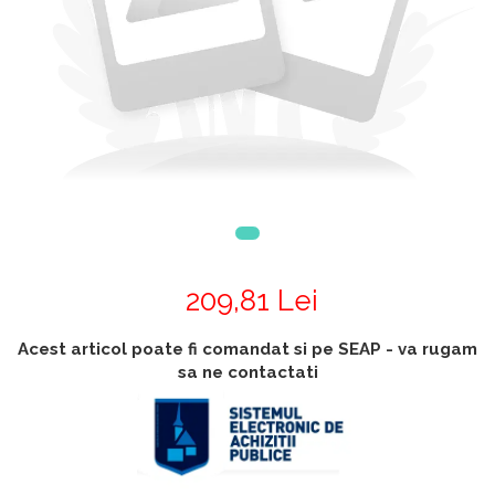
Accesorii
Accesorii generatoare
Aparate de respirat autonome
Camere Termice
Accesorii pentru camere de
termoviziune
Accesorii De Trecere A Apei Si
Spumei
Furtunuri si accesorii
Detectoare De Gaze
Accesorii detectare de gaz
209,81 Lei
Dispozitive De Masurare
Radiatii
Acest articol poate fi comandat si pe SEAP - va rugam
Diverse Dispozitive De
sa ne contactati
Masurare
Filtre Si Sorburi
Pulberi De Stingere