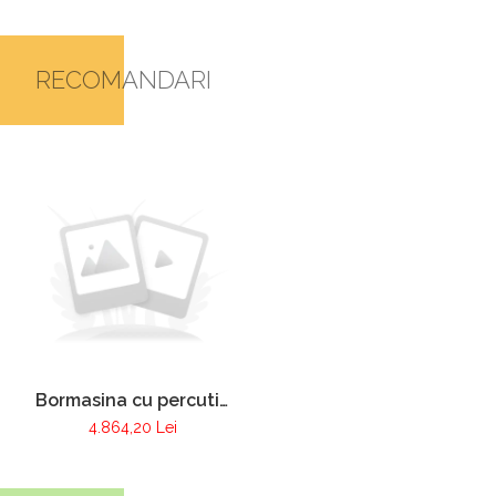
RECOMANDARI
Bormasina cu percutie
alimentata cu baterie
4.864,20 Lei
tip M18 FPD2-502X