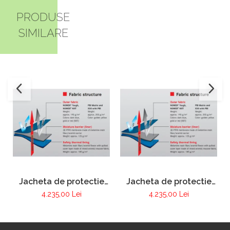
PRODUSE
SIMILARE
Jacheta de protectie
Jacheta de protectie
FIRE MAX 3 albastru
FIRE MAX 3 galben,
4.235,00 Lei
4.235,00 Lei
inchis, NOMEX®
NOMEX® Tought
TOUGHT