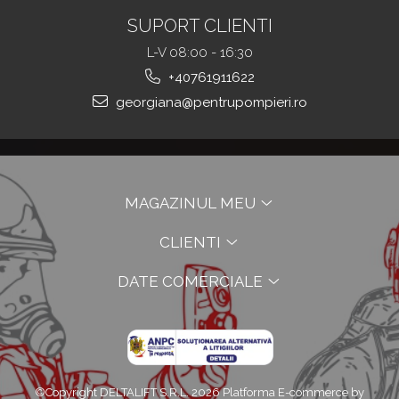
SUPORT CLIENTI
L-V 08:00 - 16:30
+40761911622
georgiana@pentrupompieri.ro
MAGAZINUL MEU
CLIENTI
DATE COMERCIALE
©Copyright DELTALIFT S.R.L. 2026
Platforma E-commerce by