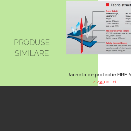
pulverizare apa
PRODUSE
SIMILARE
Jacheta de protectie FIRE 
albastru inchis, NOMEX
4.235,00 Lei
TOUGHT