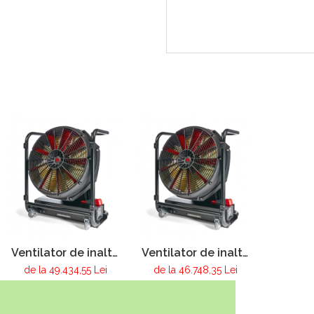
Ventilator de inalta
Ventilator de inalta
performanta cu
performanta cu
de la 49.434,55 Lei
de la 46.748,35 Lei
acumulator RTE AX
acumulator RTE AX
B16 DIN 14963-EM-A-
B16 DIN 14963-EM-A-
1-1 - cu dispozitiv
1-1