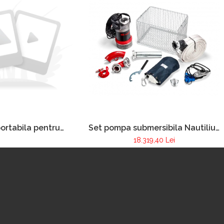
ortabila pentru
Set pompa submersibila Nautilius
 incendiilor FOX
4/1
18.319,40 Lei