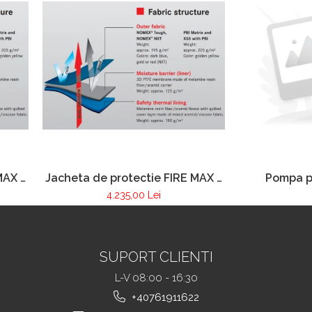
MAX 3
Jacheta de protectie FIRE MAX 3
Pompa p
®
galben, NOMEX® Tought
stingerea
4.235,00 Lei
SUPORT CLIENTI
L-V 08:00 - 16:30
+40761911622