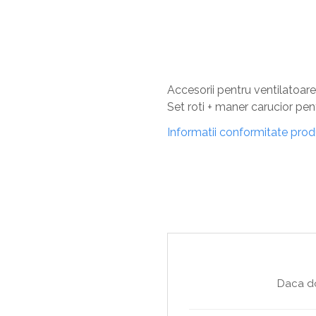
Sisteme De Avertizare
Stingatoare
Accesorii stingatoare, paturi si accesorii
antifoc
Accesorii pentru ventilatoar
Set roti + maner carucior pe
Informatii conformitate pro
Daca do