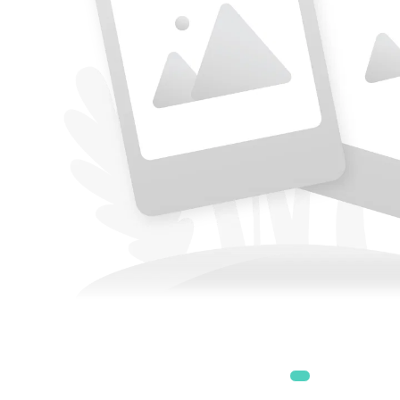
Accesorii
Accesorii generatoare
Aparate de respirat autonome
Camere Termice
Accesorii pentru camere de
termoviziune
Accesorii De Trecere A Apei Si
Spumei
Furtunuri si accesorii
Detectoare De Gaze
Accesorii detectare de gaz
Dispozitive De Masurare
Radiatii
Diverse Dispozitive De
Masurare
Filtre Si Sorburi
Pulberi De Stingere