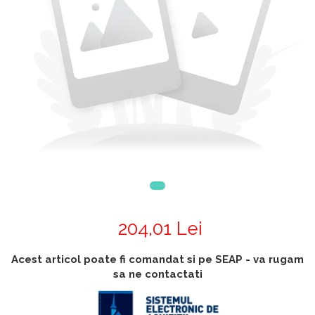
Accesorii
Accesorii generatoare
Aparate de respirat autonome
Camere Termice
Accesorii pentru camere de
termoviziune
Accesorii De Trecere A Apei Si
Spumei
Furtunuri si accesorii
Detectoare De Gaze
Accesorii detectare de gaz
Dispozitive De Masurare
Radiatii
204,01 Lei
Diverse Dispozitive De
Masurare
Acest articol poate fi comandat si pe SEAP - va rugam
Filtre Si Sorburi
sa ne contactati
Pulberi De Stingere