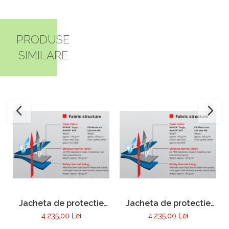
PRODUSE
SIMILARE
Jacheta de protectie
Jacheta de protectie
FIRE MAX 3 albastru
FIRE MAX 3 galben,
4.235,00 Lei
4.235,00 Lei
inchis, NOMEX®
NOMEX® Tought