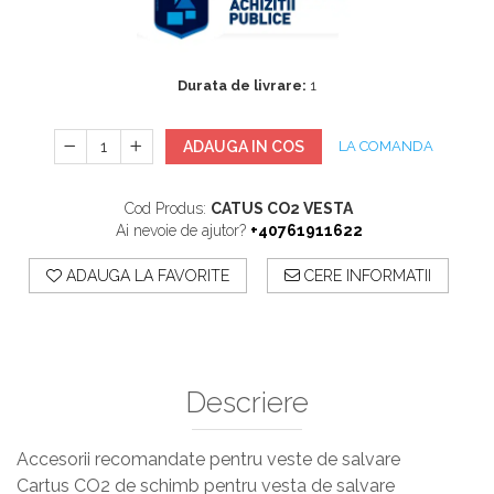
Sisteme De Avertizare
Stingatoare
Durata de livrare:
1
Accesorii stingatoare, paturi si accesorii
antifoc
ADAUGA IN COS
LA COMANDA
Cod Produs:
CATUS CO2 VESTA
Ai nevoie de ajutor?
+40761911622
ADAUGA LA FAVORITE
CERE INFORMATII
Descriere
Accesorii recomandate pentru veste de salvare
Cartus CO2 de schimb pentru vesta de salvare